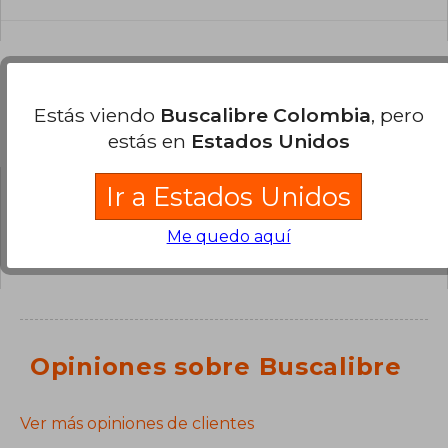
Estás viendo
Buscalibre Colombia
, pero
Preguntas y respuestas sobre el libro
estás en
Estados Unidos
Ir a Estados Unidos
¿Tienes una pregunta sobre el libro?
Inicia
Me quedo aquí
sesión
para poder agregar tu propia pregunta.
Opiniones sobre Buscalibre
Ver más opiniones de clientes