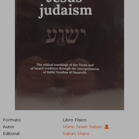
Formato
Libro Físico
Autor
Mario Javier Saban
Editorial
Saban Mario