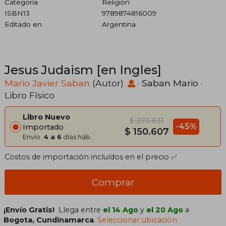
Categoría
Religión
ISBN13
9789874816009
Editado en
Argentina
Jesus Judaism [en Ingles]
Mario Javier Saban
(Autor)
·
Saban Mario
·
Libro Físico
Libro Nuevo
$ 273.831
-45%
Importado
$ 150.607
Envío:
4 a 6
días háb.
Costos de importación incluídos en el precio ✅
Comprar
¡Envío Gratis!
Llega entre
el 14 Ago
y
el 20 Ago
a
Bogota, Cundinamarca
.
Seleccionar ubicación