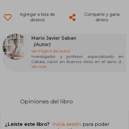
Agregar a lista de
Comparte y gana
deseos
dinero
Mario Javier Saban
(Autor)
Ver Página del Autor
Investigador y profesor especializado en
Cábala, nació en Buenos Aires en el seno de
Ver más
una familia sefardí, descendiente de los judíos
expulsados de España en 1492. Aunque
inicialmente se licenció en Derecho, su
verdadera vocación ha sido siempre la
investigación académica. Posee un destacado
recorrido académico con doctorados en
Filosofía, Antropología, Psicología, Historia,
Opiniones del libro
Teología y Matemática Aplicada.
Durante más de tres décadas, ha profundizado
en el estudio de la historia y el pensamiento
¿Leíste este libro?
Inicia sesión
para poder
judío, y desde hace 15 años ha enfocado su