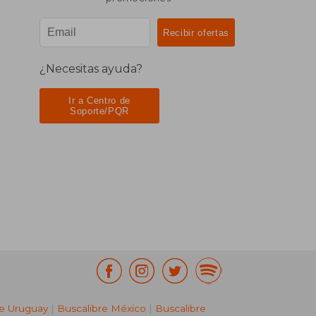
¿Necesitas ayuda?
Ir a Centro de
Soporte/PQR
re Uruguay
|
Buscalibre México
|
Buscalibre