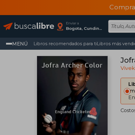
Compra
Enviar a
Bogota, Cundinamarca
MENÚ
Libros recomendados para ti
Libros más vendi
Jofr
Vive
Li
Im
En
Costo