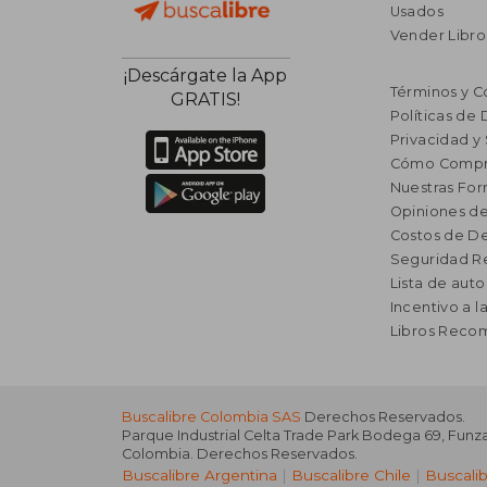
Usados
Vender Libro
¡Descárgate la App
Términos y C
GRATIS!
Políticas de
Privacidad y
Cómo Compr
Nuestras Fo
Opiniones de
Costos de D
Seguridad R
Lista de auto
Incentivo a l
Libros Rec
Buscalibre Colombia SAS
Derechos Reservados.
Parque Industrial Celta Trade Park Bodega 69
,
Funz
Colombia
. Derechos Reservados.
Buscalibre Argentina
|
Buscalibre Chile
|
Buscali