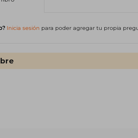
o?
Inicia sesión
para poder agregar tu propia preg
ibre