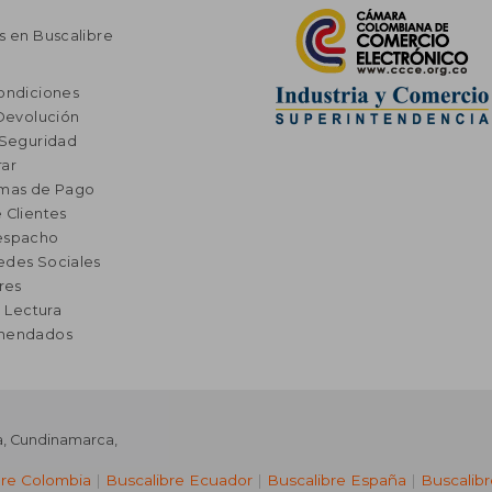
s en Buscalibre
ondiciones
 Devolución
 Seguridad
ar
rmas de Pago
 Clientes
espacho
edes Sociales
res
a Lectura
omendados
a
,
Cundinamarca
,
bre Colombia
|
Buscalibre Ecuador
|
Buscalibre España
|
Buscalib