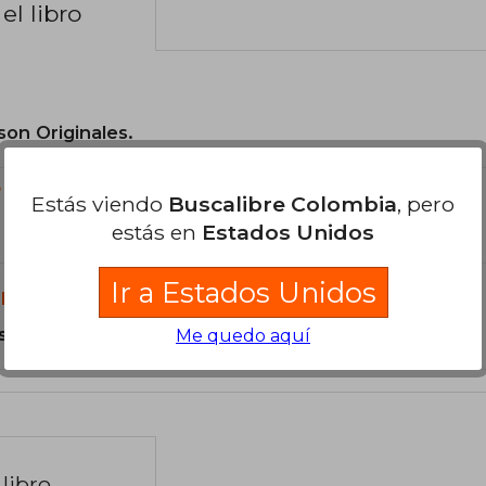
el libro
son Originales.
?
Estás viendo
Buscalibre Colombia
, pero
estás en
Estados Unidos
Ir a Estados Unidos
libro?
s Tapa Blanda.
Me quedo aquí
libro