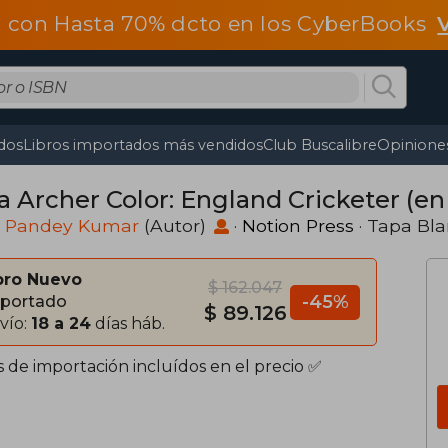
 con Hasta 70% dcto en los CyberBooks
dos
Libros importados más vendidos
Club Buscalibre
Opiniones
a Archer Color: England Cricketer (en
k Pandey Kumar
(Autor)
·
Notion Press
· Tapa Bl
bro Nuevo
$ 162.047
-45%
portado
$ 89.126
vío:
18 a 24
días háb.
s de importación incluídos en el precio ✅