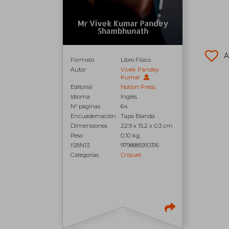
A
Formato
Libro Físico
Autor
Vivek Pandey
Kumar
Editorial
Notion Press
Idioma
Inglés
N° páginas
64
Encuadernación
Tapa Blanda
Dimensiones
22.9 x 15.2 x 0.3 cm
Peso
0.10 kg.
ISBN13
9798885910316
Categorías
Críquet