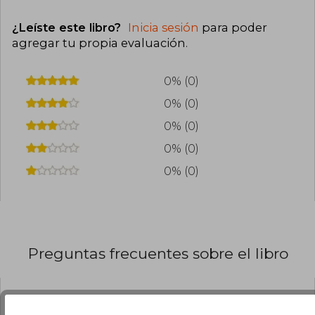
¿Leíste este libro?
Inicia sesión
para poder
agregar tu propia evaluación
.
0% (0)
0% (0)
0% (0)
0% (0)
0% (0)
Preguntas frecuentes sobre el libro
¿El libro es original?