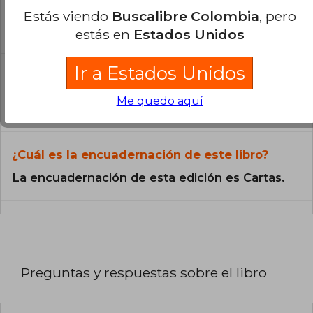
Todos los libros de nuestro
Estás viendo
Buscalibre Colombia
, pero
catálogo son Originales.
estás en
Estados Unidos
¿En qué Idioma está escrito el
Ir a Estados Unidos
libro?
Me quedo aquí
El libro está escrito en Español.
¿Cuál es la encuadernación de este libro?
La encuadernación de esta edición es Cartas.
Preguntas y respuestas sobre el libro