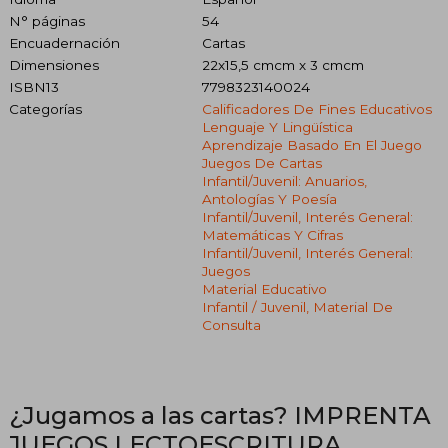
N° páginas
54
Encuadernación
Cartas
Dimensiones
22x15,5 cmcm x 3 cmcm
ISBN13
7798323140024
Categorías
Calificadores De Fines Educativos
Lenguaje Y Lingüística
Aprendizaje Basado En El Juego
Juegos De Cartas
Infantil/juvenil: Anuarios,
Antologías Y Poesía
Infantil/juvenil, Interés General:
Matemáticas Y Cifras
Infantil/juvenil, Interés General:
Juegos
Material Educativo
Infantil / Juvenil, Material De
Consulta
¿Jugamos a las cartas? IMPRENTA
JUEGOS LECTOESCRITURA