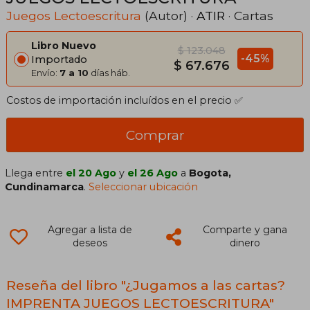
Juegos Lectoescritura
(Autor) ·
ATIR
· Cartas
Libro Nuevo
$ 123.048
-45%
Importado
$ 67.676
Envío:
7 a 10
días háb.
Costos de importación incluídos en el precio ✅
Comprar
Llega entre
el 20 Ago
y
el 26 Ago
a
Bogota,
Cundinamarca
.
Seleccionar ubicación
Agregar a lista de
Comparte y gana
deseos
dinero
Reseña del libro "¿Jugamos a las cartas?
IMPRENTA JUEGOS LECTOESCRITURA"