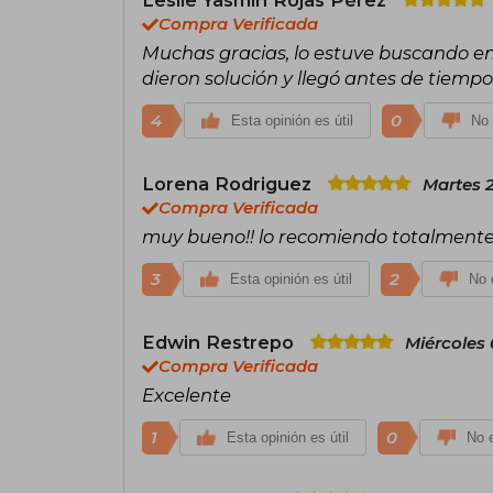
Compra Verificada
Muchas gracias, lo estuve buscando en
dieron solución y llegó antes de tiempo.
4
0
Esta opinión es útil
No 
Lorena Rodriguez
Martes 2
Compra Verificada
muy bueno!! lo recomiendo totalment
3
2
Esta opinión es útil
No e
Edwin Restrepo
Miércoles 
Compra Verificada
Excelente
1
0
Esta opinión es útil
No e