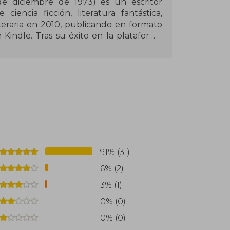
de diciembre de 1973) es un escritor
iencia ficción, literatura fantástica,
literaria en 2010, publicando en formato
 Kindle. Tras su éxito en la plataforma
reto de Tedd y Todd, La Biblia de los
r García Muñoz en las sagas La prisión
91% (31)
6% (2)
3% (1)
0% (0)
0% (0)