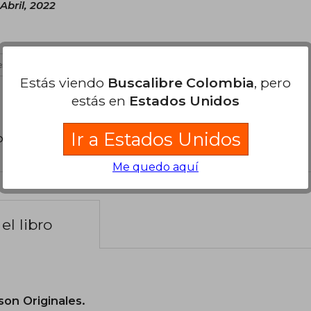
Abril, 2022
s útil
Estás viendo
Buscalibre Colombia
, pero
estás en
Estados Unidos
Ir a Estados Unidos
poder agregar tu propia evaluación
.
Me quedo aquí
el libro
son Originales.