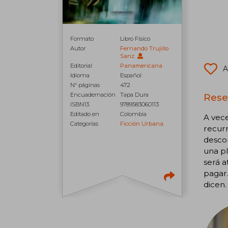
Formato
Libro Físico
Autor
Fernando Trujillo
Sanz
Editorial
Panamericana
A
Idioma
Español
N° páginas
472
Rese
Encuadernación
Tapa Dura
ISBN13
9789583060113
Editado en
Colombia
A vece
Categorías
Ficción Urbana
recurr
descon
una pl
será a
pagar.
dicen.