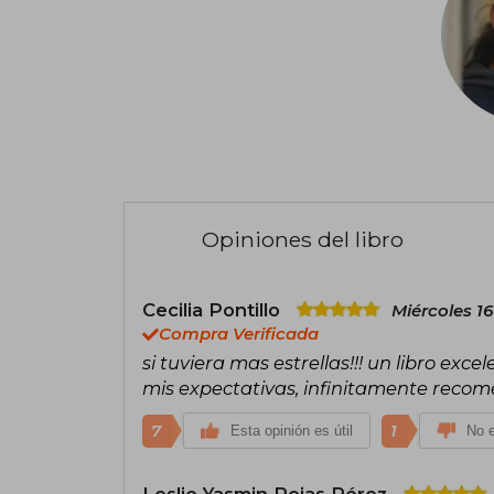
Opiniones del libro
Cecilia Pontillo
Miércoles 16
Compra Verificada
si tuviera mas estrellas!!! un libro exc
mis expectativas, infinitamente recome
7
1
Esta opinión es útil
No e
Leslie Yasmin Rojas Pérez