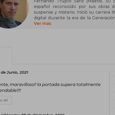
Fernando Trujillo Sanz (Madrid, 30 
español reconocido por sus obras de c
suspense y misterio. Inició su carrera 
digital durante la era de la Generación
Amazon, publicó posteriormente El sec
Ver más
Caídos. También ha colaborado con Césa
de Black Rock y La guerra de los cielos.
 de Junio, 2021
elente, maravilloso!! la portada supera totalmente
ndable!!!!
s útil