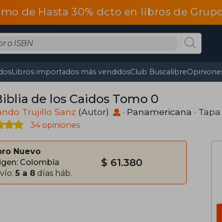
omo de Hasta 30% dcto en libros de Gru
dos
Libros importados más vendidos
Club Buscalibre
Opiniones
Biblia de los Caidos Tomo 0
ndo Trujillo Sanz
(Autor)
·
Panamericana
· Tapa
34 opiniones
bro Nuevo
$ 61.380
igen: Colombia
vío:
5 a 8
días háb.