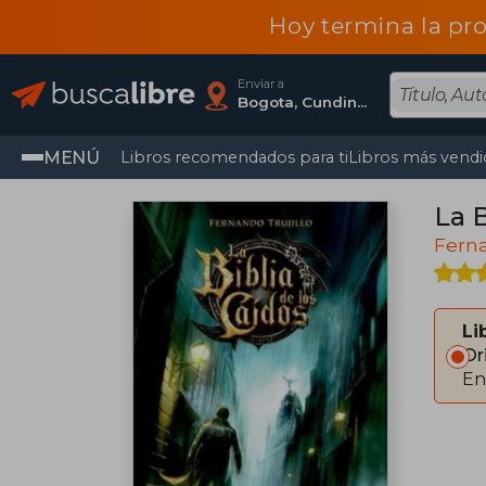
Hoy termina la pr
Enviar a
Bogota, Cundinamarca
MENÚ
Libros recomendados para ti
Libros más vendi
La 
Ferna
Li
Or
En