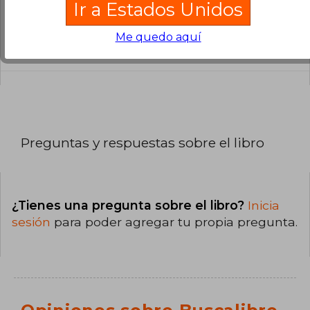
Ir a Estados Unidos
¿Cuál es la encuadernación de este libro?
La encuadernación de esta edición es Tapa
Me quedo aquí
Dura.
Preguntas y respuestas sobre el libro
¿Tienes una pregunta sobre el libro?
Inicia
sesión
para poder agregar tu propia pregunta.