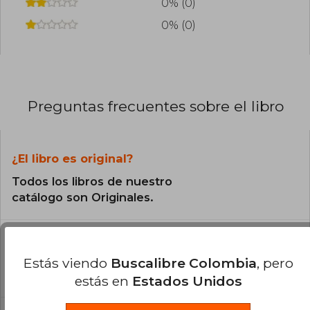
0% (0)
0% (0)
Preguntas frecuentes sobre el libro
¿El libro es original?
Todos los libros de nuestro
catálogo son Originales.
¿En qué Idioma está escrito el
libro?
Estás viendo
Buscalibre Colombia
, pero
El libro está escrito en Español.
estás en
Estados Unidos