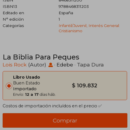
ISBN
8468311200
ISBN13
9788468311203
Editado en
España
N° edición
1
Categorías
Infantil/juvenil, Interés General:
Cristianismo
La Biblia Para Peques
Lois Rock
(Autor)
·
Edebe
· Tapa Dura
Libro Usado
Buen Estado
$ 109.832
Importado
Envío:
12 a 17
días háb.
Costos de importación incluídos en el precio ✅
Comprar