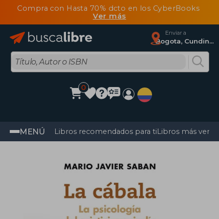
Compra con Hasta 70% dcto en los CyberBooks
Ver más
Enviar a
Bogota, Cundinamarca
0
MENÚ
Libros recomendados para ti
Libros más vendi