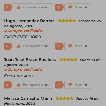
Judío" (2016) y "Keter, El Éxtasis de la Eternidad: El
Poder de la Emuná Desde La Cábala" (2023), en
7
0
Esta opinión es útil
No es útil
las que conecta la sabiduría ancestral con los
desafíos contemporáneos. Su trabajo es una
invitación a integrar la espiritualidad y el
Hugo Hernández Barrios
Miércoles 26
conocimiento místico en la vida cotidiana,
de Agosto, 2020
posicionándose como una referencia
Compra Verificada
internacional en el estudio de la Cábala y su
impacto transformador.
EXCELENTE LIBRO
6
0
Esta opinión es útil
No es útil
Juan José Bravo Bastidas
Lunes 31 de
Agosto, 2020
Compra Verificada
Excelente libro
5
0
Esta opinión es útil
No es útil
Melissa Camacho Marin
Jueves 19 de
Noviembre, 2020