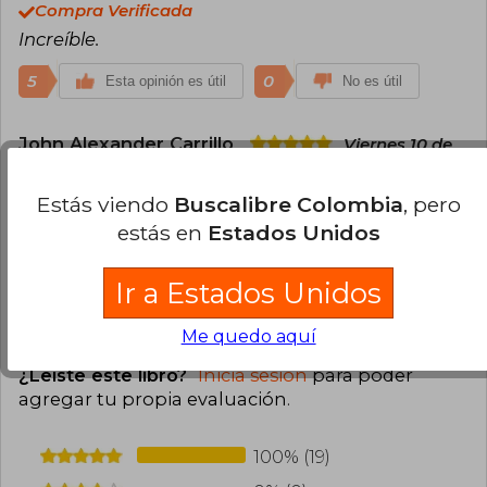
Compra Verificada
Increíble.
5
0
Esta opinión es útil
No es útil
John Alexander Carrillo
Viernes 10 de
Abril, 2020
Compra Verificada
Estás viendo
Buscalibre Colombia
, pero
Excelente!
estás en
Estados Unidos
4
0
Esta opinión es útil
No es útil
Ir a Estados Unidos
Cargar más opiniones del libro
Me quedo aquí
¿Leíste este libro?
Inicia sesión
para poder
agregar tu propia evaluación
.
100% (19)