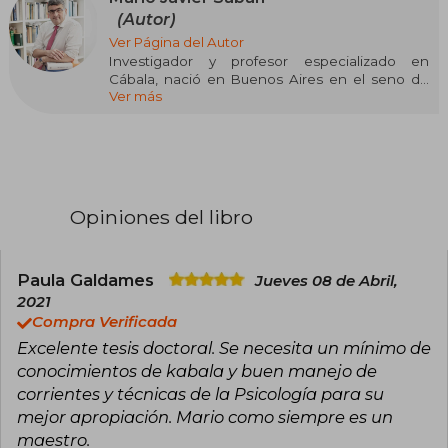
(Autor)
Ver Página del Autor
Investigador y profesor especializado en
Cábala, nació en Buenos Aires en el seno de
Ver más
una familia sefardí, descendiente de los judíos
expulsados de España en 1492. Aunque
inicialmente se licenció en Derecho, su
verdadera vocación ha sido siempre la
investigación académica. Posee un destacado
recorrido académico con doctorados en
Filosofía, Antropología, Psicología, Historia,
Opiniones del libro
Teología y Matemática Aplicada.
Durante más de tres décadas, ha profundizado
en el estudio de la historia y el pensamiento
Paula Galdames
Jueves 08 de Abril,
judío, y desde hace 15 años ha enfocado su
2021
trabajo en la Cábala, la espiritualidad mística del
Compra Verificada
judaísmo. Su especialidad radica en la aplicación
Excelente tesis doctoral. Se necesita un mínimo de
práctica de la Cábala, explorando su influencia
en la psicología, el desarrollo personal y la
conocimientos de kabala y buen manejo de
espiritualidad del ser humano.
corrientes y técnicas de la Psicología para su
mejor apropiación. Mario como siempre es un
Es autor de obras como "El judaísmo de Jesús"
maestro.
(2008), "La Cábala: La Psicología del Misticismo