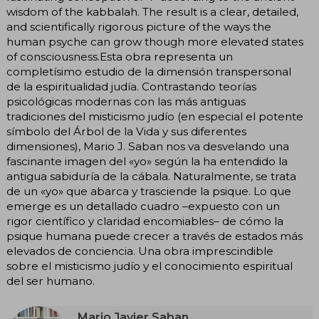
wisdom of the kabbalah. The result is a clear, detailed,
and scientifically rigorous picture of the ways the
human psyche can grow though more elevated states
of consciousness.Esta obra representa un
completísimo estudio de la dimensión transpersonal
de la espiritualidad judía. Contrastando teorías
psicológicas modernas con las más antiguas
tradiciones del misticismo judío (en especial el potente
símbolo del Árbol de la Vida y sus diferentes
dimensiones), Mario J. Saban nos va desvelando una
fascinante imagen del «yo» según la ha entendido la
antigua sabiduría de la cábala. Naturalmente, se trata
de un «yo» que abarca y trasciende la psique. Lo que
emerge es un detallado cuadro –expuesto con un
rigor científico y claridad encomiables– de cómo la
psique humana puede crecer a través de estados más
elevados de conciencia. Una obra imprescindible
sobre el misticismo judío y el conocimiento espiritual
del ser humano.
Mario Javier Saban