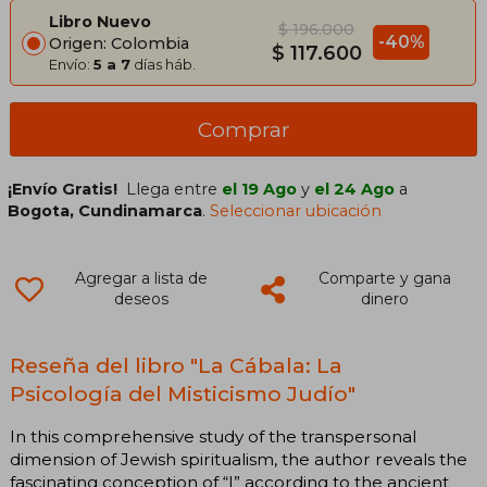
Libro Nuevo
$ 196.000
-40%
Origen: Colombia
$ 117.600
Envío:
5 a 7
días háb.
Comprar
¡Envío Gratis!
Llega entre
el 19 Ago
y
el 24 Ago
a
Bogota, Cundinamarca
.
Seleccionar ubicación
Agregar a lista de
Comparte y gana
deseos
dinero
Reseña del libro "La Cábala: La
Psicología del Misticismo Judío"
In this comprehensive study of the transpersonal
dimension of Jewish spiritualism, the author reveals the
fascinating conception of “I” according to the ancient