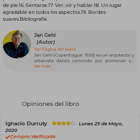
de pie.16. Sentarse.17. Ver, oír y hablar.18. Un lugar
agradable en todos los aspectos.19. Bordes
suaves.Bibliografía.
Jan Gehl
(Autor)
Ver Página del Autor
Jan Gehl (Copenhague, 1936) es un arquitecto y
urbanista danés conocido por promover un
Ver más
urbanismo centrado en las personas. Formado
en la Real Academia Danesa de Bellas Artes, ha
dedicado su carrera a estudiar cómo el diseño
urbano influye en la vida cotidiana, defendiendo
ciudades pensadas para caminar, andar en
bicicleta y habitar el espacio público.
Opiniones del libro
Es autor de libros fundamentales como La
humanización del espacio urbano y Ciudades
para la gente, y fundador de Gehl Architects,
estudio que ha asesorado a numerosas
Ignacio Durruty
Lunes 25 de Mayo,
ciudades del mundo. Su trabajo ha sido clave
2020
para impulsar modelos de ciudad más
Compra Verificada
sostenibles, humanas y habitables.