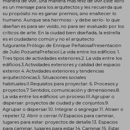
manera de vivir, una manera más feliz de vivir.Este libro
es un mensaje para los arquitectos y les recuerda que
su propósito no es ganar premios, sino enaltecer lo
humano. Aunque sea hermoso - y debe serlo- lo que
diseñan es para ser vivido, no para ser evaluado por los
críticos de arte. En la ciudad bien diseñada, la estrella
es el ciudadano común y no el arquitecto
fulgurante.Prólogo de Enrique PeñalosaPresentación
de Julio PozuetaPrefacioI.La vida entre los edificios: 1.
Tres tipos de actividades exteriores.2. La vida entre los
edificios.3.Actividades exteriores y calidad del espacio
exterior.4. Actividades exteriores y tendencias
arquitectónicas.5. Situaciones sociales
habituales.II.Requisitos para proyectar: 6. Procesos y
proyectos.7 Sentidos, comunicación y dimensiones.8.
La vida entre los edificios: un proceso.III.Agrupar o
dispersar: proyectos de ciudad y de conjuntos.9.
Agrupar o dispersar.10. Integrar o segregar.11. Atraer o
repeler.12. Abrir o cerrar.IV.Espacios para caminar,
lugares para estar: proyectos de detalle.13. Espacios
para caminar, lugares para estar.14. Caminar.15. Estar