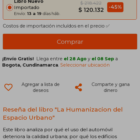
Libro Nuevo
$ 218.422
-45%
Importado
$ 120.132
Envío:
13 a 19
días háb.
Costos de importación incluídos en el precio ✅
Comprar
¡Envío Gratis!
Llega entre
el 28 Ago
y
el 08 Sep
a
Bogota, Cundinamarca
.
Seleccionar ubicación
Agregar a lista de
Comparte y gana
deseos
dinero
Reseña del libro "La Humanizacion del
Espacio Urbano"
Este libro analiza por qué el uso del automóvil
deteriora la calidad urbana; por qué los edificios