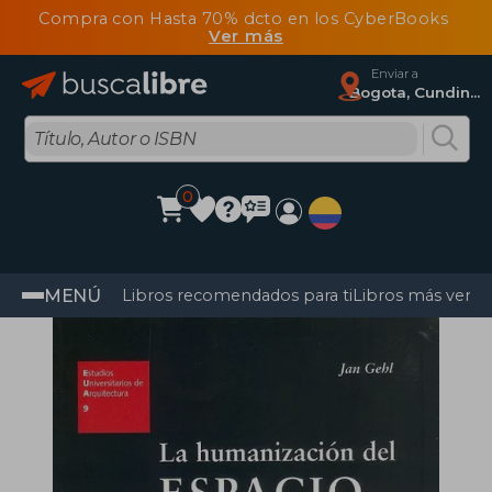
Compra con Hasta 70% dcto en los CyberBooks
Ver más
Enviar a
Bogota, Cundinamarca
0
MENÚ
Libros recomendados para ti
Libros más vendi