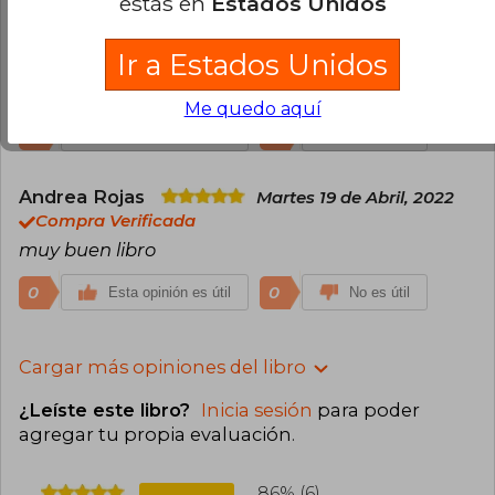
estás en
Estados Unidos
David Finkelstein
Martes 20 de
Septiembre, 2016
Ir a Estados Unidos
Compra Verificada
Bien
Me quedo aquí
0
0
Esta opinión es útil
No es útil
Andrea Rojas
Martes 19 de Abril, 2022
Compra Verificada
muy buen libro
0
0
Esta opinión es útil
No es útil
Cargar más opiniones del libro
¿Leíste este libro?
Inicia sesión
para poder
agregar tu propia evaluación
.
86% (6)