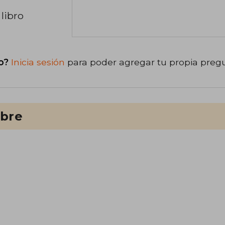
libro
o?
Inicia sesión
para poder agregar tu propia preg
ibre