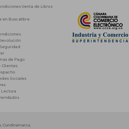
ondiciones Venta de Libros
s en Buscalibre
ondiciones
 Devolución
 Seguridad
ar
rmas de Pago
 Clientes
espacho
edes Sociales
res
a Lectura
omendados
a
,
Cundinamarca
,