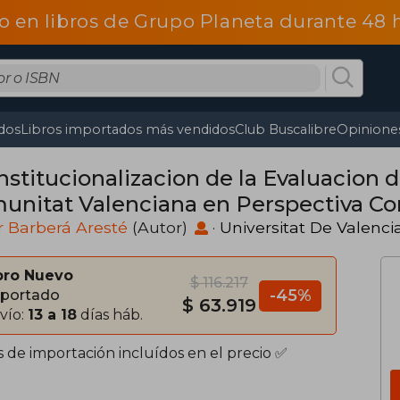
o en libros de Grupo Planeta durante 48
dos
Libros importados más vendidos
Club Buscalibre
Opiniones
nstitucionalizacion de la Evaluacion d
unitat Valenciana en Perspectiva C
 Barberá Aresté
(Autor)
·
Universitat De Valenci
bro Nuevo
$ 116.217
-45%
portado
$ 63.919
vío:
13 a 18
días háb.
s de importación incluídos en el precio ✅