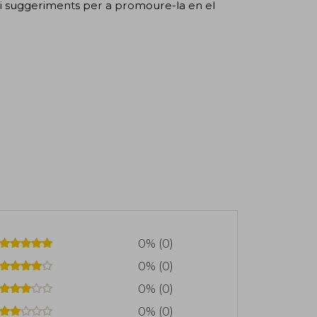
i suggeriments per a promoure-la en el
0% (0)
0% (0)
0% (0)
0% (0)