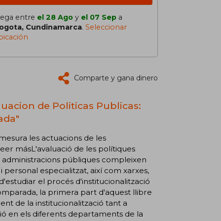
lega entre
el 28 Ago
y
el 07 Sep
a
ogota, Cundinamarca
.
Seleccionar
bicación
Comparte y gana dinero
luacion de Politicas Publicas:
ada"
 mesura les actuacions de les
Leer másL'avaluació de les polítiques
s administracions públiques compleixen
 personal especialitzat, així com xarxes,
t d'estudiar el procés d'institucionalització
omparada, la primera part d'aquest llibre
t de la institucionalització tant a
ció en els diferents departaments de la