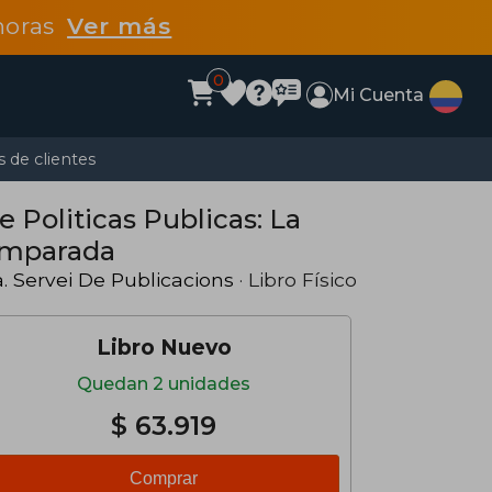
 horas
Ver más
0
Mi Cuenta
 de clientes
e Politicas Publicas: La
omparada
a. Servei De Publicacions
· Libro Físico
Libro Nuevo
Quedan 2 unidades
$ 63.919
Comprar