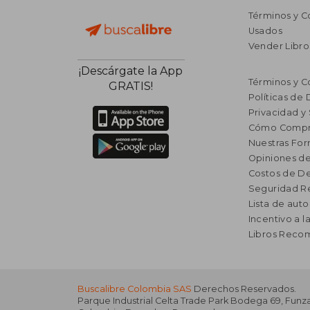
Términos y C
Usados
Vender Libro
¡Descárgate la App
Términos y C
GRATIS!
Políticas de
Privacidad y
Cómo Compr
Nuestras Fo
Opiniones de
Costos de D
Seguridad R
Lista de auto
Incentivo a l
Libros Rec
Buscalibre Colombia SAS
Derechos Reservados.
Parque Industrial Celta Trade Park Bodega 69
,
Funz