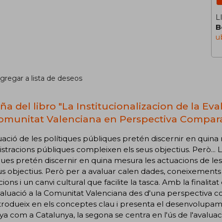
L
B
u
gregar a lista de deseos
ña del libro "La Institucionalizacion de la Eva
omunitat Valenciana en Perspectiva Compar
uació de les polítiques públiques pretén discernir en quina
stracions públiques compleixen els seus objectius. Però... 
ues pretén discernir en quina mesura les actuacions de le
us objectius. Però per a avaluar calen dades, coneixements i
ucions i un canvi cultural que facilite la tasca. Amb la finalita
valuació a la Comunitat Valenciana des d'una perspectiva c
trodueix en els conceptes clau i presenta el desenvolupamen
a com a Catalunya, la segona se centra en l'ús de l'avalua