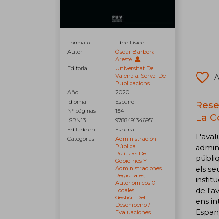
Formato
Libro Físico
Autor
Óscar Barberá
Aresté
Editorial
Universitat De
Valencia. Servei De
A
Publicacions
Año
2020
Idioma
Español
Rese
N° páginas
154
La C
ISBN13
9788491346951
Editado en
España
L'aval
Categorías
Administración
admini
Pública
Políticas De
públiq
Gobiernos Y
els se
Administraciones
Regionales,
instit
Autonómicos O
de l'a
Locales
Gestión Del
ens in
Desempeño /
Espany
Evaluaciones