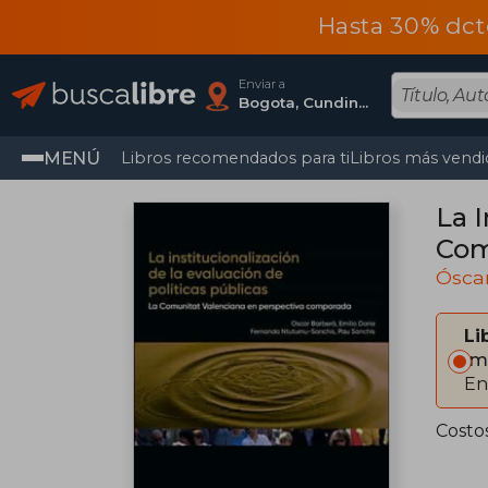
Hasta 30% dct
Enviar a
Bogota, Cundinamarca
MENÚ
Libros recomendados para ti
Libros más vendi
La I
Com
Óscar
Li
Im
En
Costo