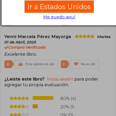
Ir a Estados Unidos
Me encantó! No quieres parar de leer, ame la
forma de escribir de la autora
Me quedo aquí
0
0
Esta opinión es útil
No es útil
Yenni Marcela Pérez Mayorga
Martes
01 de Abril, 2025
Compra Verificada
Excelente libro.
0
1
Esta opinión es útil
No es útil
¿Leíste este libro?
Inicia sesión
para poder
agregar tu propia evaluación
.
80% (4)
20% (1)
0% (0)