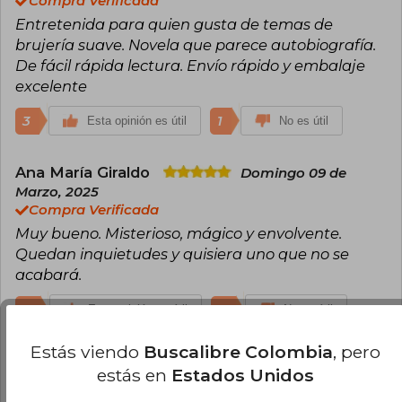
Compra Verificada
Entretenida para quien gusta de temas de
brujería suave. Novela que parece autobiografía.
De fácil rápida lectura. Envío rápido y embalaje
excelente
3
1
Esta opinión es útil
No es útil
Ana María Giraldo
Domingo 09 de
Marzo, 2025
Compra Verificada
Muy bueno. Misterioso, mágico y envolvente.
Quedan inquietudes y quisiera uno que no se
acabará.
0
0
Esta opinión es útil
No es útil
Estás viendo
Buscalibre Colombia
, pero
Paula Andrea Jaramillo
Lunes 17 de
estás en
Estados Unidos
Marzo, 2025
Compra Verificada