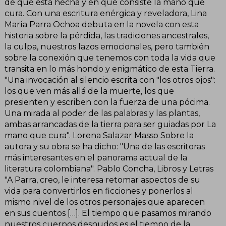
de qué está hecha y en qué consiste la mano que
cura. Con una escritura enérgica y reveladora, Lina
María Parra Ochoa debuta en la novela con esta
historia sobre la pérdida, las tradiciones ancestrales,
la culpa, nuestros lazos emocionales, pero también
sobre la conexión que tenemos con toda la vida que
transita en lo más hondo y enigmático de esta Tierra.
"Una invocación al silencio escrita con "los otros ojos":
los que ven más allá de la muerte, los que
presienten y escriben con la fuerza de una pócima.
Una mirada al poder de las palabras y las plantas,
ambas arrancadas de la tierra para ser guiadas por La
mano que cura". Lorena Salazar Masso Sobre la
autora y su obra se ha dicho: "Una de las escritoras
más interesantes en el panorama actual de la
literatura colombiana". Pablo Concha, Libros y Letras
"A Parra, creo, le interesa retomar aspectos de su
vida para convertirlos en ficciones y ponerlos al
mismo nivel de los otros personajes que aparecen
en sus cuentos […]. El tiempo que pasamos mirando
nuestros cuerpos desnudos es el tiempo de la