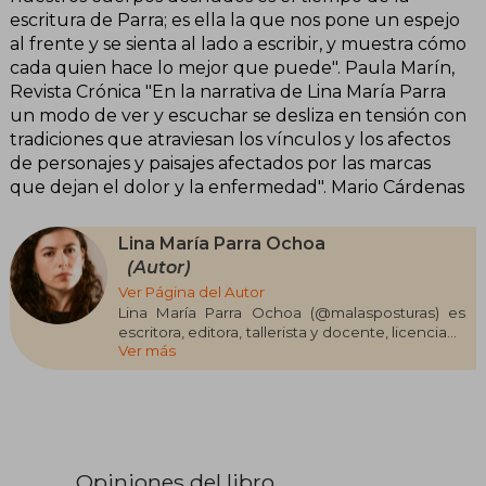
escritura de Parra; es ella la que nos pone un espejo
al frente y se sienta al lado a escribir, y muestra cómo
cada quien hace lo mejor que puede". Paula Marín,
Revista Crónica "En la narrativa de Lina María Parra
un modo de ver y escuchar se desliza en tensión con
tradiciones que atraviesan los vínculos y los afectos
de personajes y paisajes afectados por las marcas
que dejan el dolor y la enfermedad". Mario Cárdenas
Lina María Parra Ochoa
(Autor)
Ver Página del Autor
Lina María Parra Ochoa (@malasposturas) es
escritora, editora, tallerista y docente, licenciada
Ver más
en Filosofía y Letras de la Universidad Pontificia
Bolivariana y magíster en Estudios Literarios
Latinoamericanos de la Universidad de Leiden
en Holanda. Autora de Malas posturas (Eafit,
2018) y Llorar sobre la leche derramada (Animal
Extinto, 2020), sus cuentos han sido publicados
en el suplemento Generación de El
Opiniones del libro