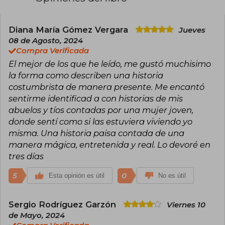
Colombiano, en la revista Odradek, el cuento y
en la revista Escritos de la Facultad de Filosofía y
Letras de la UPB, así como en las antologías The
Crisis Inside (Alemania, 2016), Ganar es perder
Diana María Gómez Vergara
Jueves
un poco (Tragaluz / Caín Press, 2019) y Cuerpos
08 de Agosto, 2024
(Seix Barral, 2019). Es fundadora de Atarraya
Compra Verificada
Editores.
El mejor de los que he leído, me gustó muchisimo
la forma como describen una historia
costumbrista de manera presente. Me encantó
sentirme identificad a con historias de mis
abuelos y tíos contadas por una mujer joven,
donde sentí como si las estuviera viviendo yo
misma. Una historia paisa contada de una
manera mágica, entretenida y real. Lo devoré en
tres días
5
0
Esta opinión es útil
No es útil
Sergio Rodríguez Garzón
Viernes 10
de Mayo, 2024