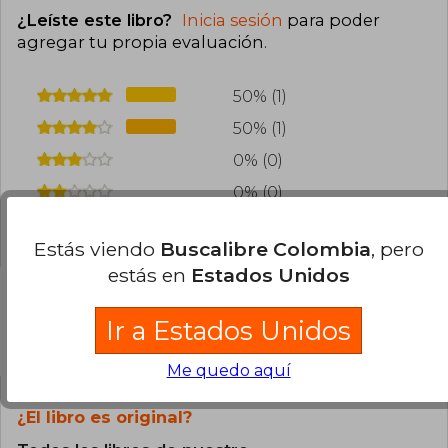
¿Leíste este libro?
Inicia sesión
para poder
agregar tu propia evaluación
.
50% (1)
50% (1)
0% (0)
0% (0)
0% (0)
Estás viendo
Buscalibre Colombia
, pero
estás en
Estados Unidos
Ir a Estados Unidos
Preguntas frecuentes sobre el libro
Me quedo aquí
¿El libro es original?