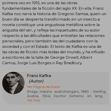
primera vez en 1915, es una de las obras
fundamentales de la ficción del siglo XX. En ella, Franz
Kafka nos narra la historia de Gregorio Samsa, quien un
buen día se despierta transformado en un insecto.a
novela constituye una angustiosa metáfora sobre la
angustia del ser, y refleja las inquietudes de su autor
respecto a las dificultades que entrañan las relaciones
personales, pero también las del ciudadano con la
sociedad y con el Estado. El texto de Kafka es una de
las obras de ficción más leídas del mundo, y ha influido
a escritores de la talla de George Orwell, Albert
Camus, Jorge Luis Borges o Ray Bradbury.
Franz Kafka
(Autor)
Ver Página del Autor
(Praga, Imperio austrohúngaro, 1883 - Kierling,
Austria, 1924) Escritor bohemo en lengua
Ver más
alemana. Su obra, de las más influyentes de la
literatura universal, es una de las pioneras en la
fusión de elementos realistas con fantásticos y