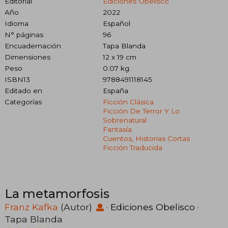
Editorial
Ediciones Obelisco
Año
2022
Idioma
Español
N° páginas
96
Encuadernación
Tapa Blanda
Dimensiones
12 x 19 cm
Peso
0.07 kg.
ISBN13
9788491118145
Editado en
España
Categorías
Ficción Clásica
Ficción De Terror Y Lo
Sobrenatural
Fantasía
Cuentos, Historias Cortas
Ficción Traducida
La metamorfosis
Franz Kafka
(Autor)
·
Ediciones Obelisco
·
Tapa Blanda