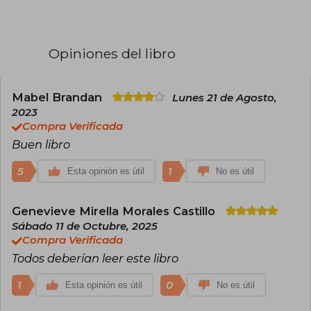
tiene como principales temas los conflictos
paternofiliales, la ansiedad, el existencialismo, la
brutalidad física y psicológica, la culpa, la filosofía
del absurdo, la burocracia y las transformaciones
Opiniones del libro
espirituales. Escribió novelas insignes y gran
número de relatos cortos, además dejó una
abundante correspondencia y escritos
autobiográficos. Su peculiar estilo literario ha
Mabel Brandan
Lunes 21 de Agosto,
sido comúnmente asociado con la filosofía
2023
artística del existencialismo y el expresionismo.
Compra Verificada
Sus relaciones personales también tuvieron
Buen libro
gran impacto en su escritura. El término kafkiano
se usa en español para describir situaciones
insólitas, por lo absurdas y angustiosas.
5
1
Esta opinión es útil
No es útil
Genevieve Mirella Morales Castillo
Sábado 11 de Octubre, 2025
Compra Verificada
Todos deberían leer este libro
1
0
Esta opinión es útil
No es útil