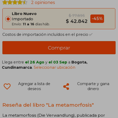
2 opiniones
Libro Nuevo
$ 77.895
-45%
Importado
$ 42.842
Envío:
11 a 16
días háb.
Costos de importación incluídos en el precio ✅
Comprar
Llega entre
el 26 Ago
y
el 03 Sep
a
Bogota,
Cundinamarca
.
Seleccionar ubicación
Agregar a lista de
Comparte y gana
deseos
dinero
Reseña del libro "La metamorfosis"
La metamorfosis (Die Verwandlung), publicada por