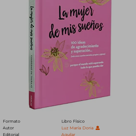
Formato
Libro Físico
Autor
Luz María Doria
Editorial
Aguilar