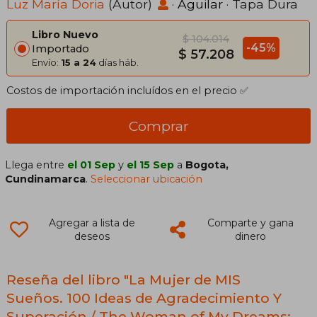
Notions of Gratitude and Self-
Luz María Doria
(Autor)
·
Aguilar
· Tapa Dura
Improvement: Cuaderno de
Libro Nuevo
$ 104.014
-45%
Importado
$ 57.208
Envío:
15 a 24
días háb.
Costos de importación incluídos en el precio ✅
Comprar
Llega entre
el 01 Sep
y
el 15 Sep
a
Bogota,
Cundinamarca
.
Seleccionar ubicación
Agregar a lista de
Comparte y gana
deseos
dinero
Reseña del libro "La Mujer de MIS
Sueños. 100 Ideas de Agradecimiento Y
Superación / The Woman of My Dreams: