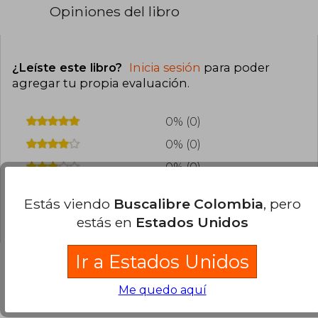
Opiniones del libro
¿Leíste este libro?
Inicia sesión
para poder
agregar tu propia evaluación
.
0% (0)
0% (0)
0% (0)
0% (0)
Estás viendo
Buscalibre Colombia
, pero
0% (0)
estás en
Estados Unidos
Ir a Estados Unidos
Me quedo aquí
Preguntas frecuentes sobre el libro