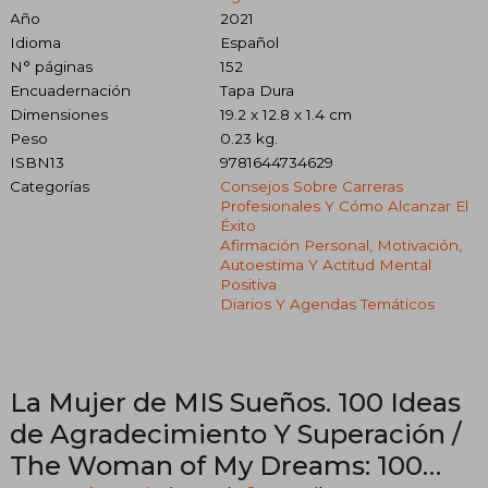
Año
2021
Idioma
Español
N° páginas
152
Encuadernación
Tapa Dura
Dimensiones
19.2 x 12.8 x 1.4 cm
Peso
0.23 kg.
ISBN13
9781644734629
Categorías
Consejos Sobre Carreras
Profesionales Y Cómo Alcanzar El
Éxito
Afirmación Personal, Motivación,
Autoestima Y Actitud Mental
Positiva
Diarios Y Agendas Temáticos
La Mujer de MIS Sueños. 100 Ideas
de Agradecimiento Y Superación /
The Woman of My Dreams: 100