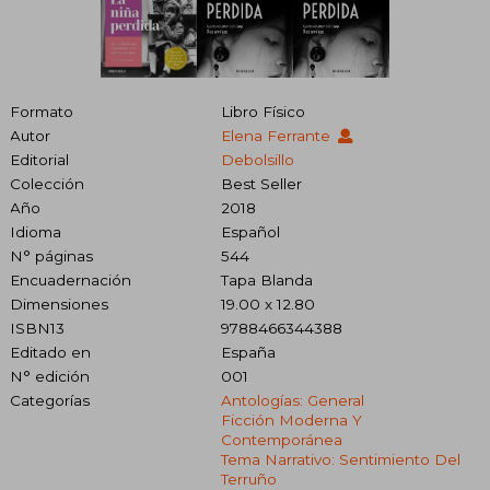
Formato
Libro Físico
Autor
Elena Ferrante
Editorial
Debolsillo
Colección
Best Seller
Año
2018
Idioma
Español
N° páginas
544
Encuadernación
Tapa Blanda
Dimensiones
19.00 x 12.80
ISBN13
9788466344388
Editado en
España
N° edición
001
Categorías
Antologías: General
Ficción Moderna Y
Contemporánea
Tema Narrativo: Sentimiento Del
Terruño