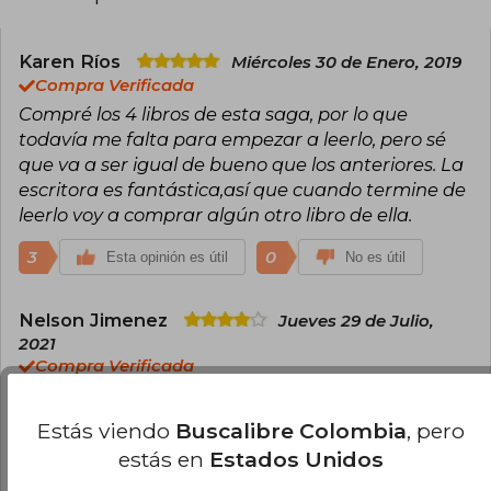
Morante, nunca los ha recogido en persona.
Además de narrativa, ha escrito ensayos y
literatura infantil, manteniendo su misterio como
Karen Ríos
Miércoles 30 de Enero, 2019
parte esencial de su leyenda literaria.
Compra Verificada
Compré los 4 libros de esta saga, por lo que
todavía me falta para empezar a leerlo, pero sé
que va a ser igual de bueno que los anteriores. La
escritora es fantástica,así que cuando termine de
leerlo voy a comprar algún otro libro de ella.
3
0
Esta opinión es útil
No es útil
Nelson Jimenez
Jueves 29 de Julio,
2021
Compra Verificada
me llegó el libro a tiempo, buena tienda sugiero
que deberian haber insentivos para cliente
Estás viendo
Buscalibre Colombia
, pero
frecuentes
estás en
Estados Unidos
3
0
Esta opinión es útil
No es útil