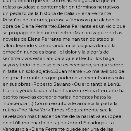
u otro tenían que ver con ellas. Me gustaría que el
relato ayudase a contemplar en términos narrativos
un pedazo de la historia de Italia.»Elena Ferrante
Reseñas de autores, prensa y famosos que alaban la
obra de Elena Ferrante:«Elena Ferrante es un vicio que
se propaga de lector en lector.»Marian Izaguirre «Las
novelas de Elena Ferrante me han tenido atado al
sillón, leyendo y celebrando unas páginas donde la
emoción nunca es banal: el dolor y la alegría de
sentirse vivos están ahí para que el lector los haga
suyos y todo lo que se dice es necesario, sin que sobre
ni falte un solo adjetivo.»Juan Marsé «Lo maravilloso del
enigma Ferrante es que podemos concentrarnos solo
en sus obras.»Roberto Saviano «Quiero tanto a Lenù...
Lloré leyéndola.»Jonathan Franzen «Elena Ferrante ha
escrito novelas extraordinarias, honestas hasta la
indecencia (...) Con su escritura le arranca la piel a la
rutina.»The New York Times «Seguramente sea la
revelación más trascendente de la narrativa europea
en el último cuarto de siglo.»Robert Saladrigas, La
Vanguardia «Elena Ferrante puede ser una de las