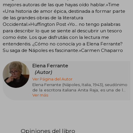
mejores autoras de las que hayas oído hablar.»Time
«Una historia de amor épica, destinada a formar parte
de las grandes obras de la literatura
Occidental.»Huffington Post «Yo... no tengo palabras
para describir lo que se siente al descubrir un tesoro
como éste. Los que disfrutáis con la lectura me
entenderéis. ¿Cómo no conocía yo a Elena Ferrante?
Su saga de Nápoles es fascinante.»Carmen Chaparro
Elena Ferrante
(Autor)
Ver Página del Autor
Elena Ferrante (Nápoles, Italia, 1943), seudónimo
de la escritora italiana Anita Raja, es una de las
Ver más
autoras más enigmáticas de la literatura
contemporánea. Durante años, su anonimato
generó fascinación y controversia. Su novela
Los días del abandono (2002) la lanzó al éxito,
consolidándose con obras como Crónicas del
desamor (2011) y la aclamada trilogía Dos amigas
(adaptada a serie de TV). Aunque ha ganado
Opiniones del libro
premios como el Oplonti y el Procida Elsa