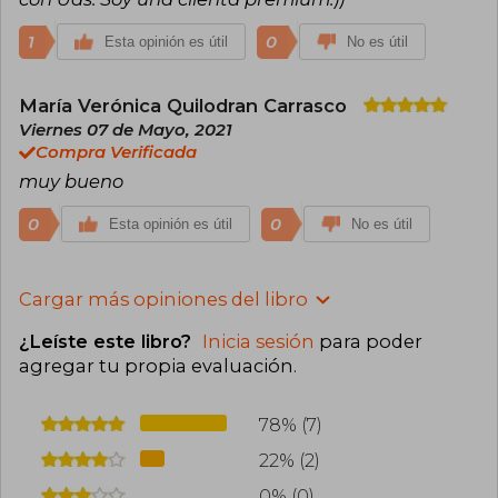
1
0
Esta opinión es útil
No es útil
María Verónica Quilodran Carrasco
Viernes 07 de Mayo, 2021
Compra Verificada
muy bueno
0
0
Esta opinión es útil
No es útil
Cargar más opiniones del libro
¿Leíste este libro?
Inicia sesión
para poder
agregar tu propia evaluación
.
78% (7)
22% (2)
0% (0)