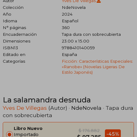
Autor
Yves De Villegas
Colección
NdeNovela
Año
2024
Idioma
Español
N° páginas
360
Encuadernación
Tapa dura con sobrecubierta
Dimensiones
23.00 x 15.00
ISBN13
9788410140059
Editado en
España
Categorías
Ficción: Características Especiales:
«ranobe» (novelas Ligeras De
Estilo Japonés)
La salamandra desnuda
Yves De Villegas
(Autor) ·
NdeNovela
· Tapa dura
con sobrecubierta
Libro Nuevo
$ 176.882
-45%
Importado