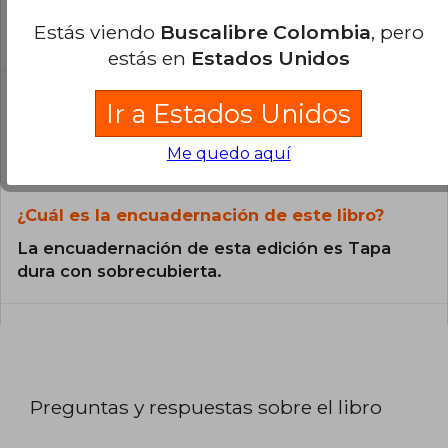
Todos los libros de nuestro
Estás viendo
Buscalibre Colombia
, pero
catálogo son Originales.
estás en
Estados Unidos
¿En qué Idioma está escrito el
Ir a Estados Unidos
libro?
El libro está escrito en Español.
Me quedo aquí
¿Cuál es la encuadernación de este libro?
La encuadernación de esta edición es Tapa
dura con sobrecubierta.
Preguntas y respuestas sobre el libro