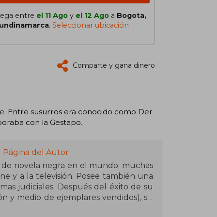
lega entre
el 11 Ago
y
el 12 Ago
a
Bogota,
undinamarca
.
Seleccionar ubicación
Comparte y gana dinero
bre. Entre susurros era conocido como Der
boraba con la Gestapo.
r Página del Autor
s de novela negra en el mundo; muchas
ne y a la televisión. Posee también una
mas judiciales. Después del éxito de su
lón y medio de ejemplares vendidos), su
 por el mismo camino con más 150.000