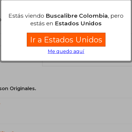
Estás viendo
Buscalibre Colombia
, pero
poder agregar tu propia evaluación
.
estás en
Estados Unidos
Ir a Estados Unidos
Me quedo aquí
el libro
son Originales.
?