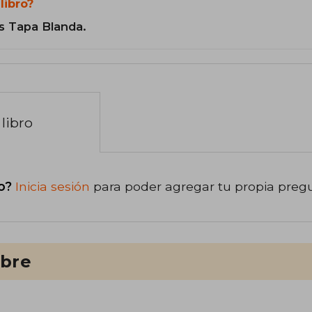
libro?
s Tapa Blanda.
libro
o?
Inicia sesión
para poder agregar tu propia preg
ibre