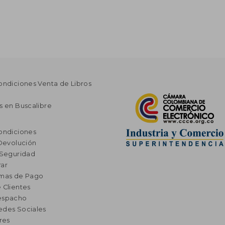
ondiciones Venta de Libros
s en Buscalibre
ondiciones
 Devolución
 Seguridad
ar
rmas de Pago
 Clientes
espacho
edes Sociales
res