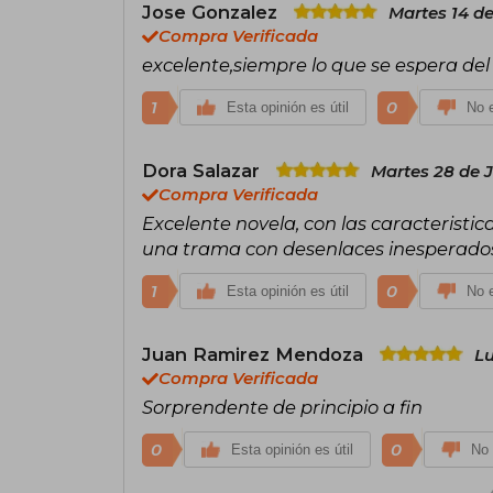
Jose Gonzalez
Martes 14 de
Compra Verificada
excelente,siempre lo que se espera del
1
0
Esta opinión es útil
No e
Dora Salazar
Martes 28 de J
Compra Verificada
Excelente novela, con las caracteristic
una trama con desenlaces inesperado
1
0
Esta opinión es útil
No e
Juan Ramirez Mendoza
Lu
Compra Verificada
Sorprendente de principio a fin
0
0
Esta opinión es útil
No 