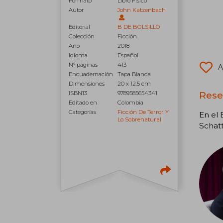
Formato
Libro Físico
Autor
John Katzenbach
Editorial
B DE BOLSILLO
Colección
Ficción
Año
2018
Idioma
Español
N° páginas
413
A
Encuadernación
Tapa Blanda
Dimensiones
20 x 12.5 cm
Rese
ISBN13
9789585654341
Editado en
Colombia
Categorías
Ficción De Terror Y
En el 
Lo Sobrenatural
Schat