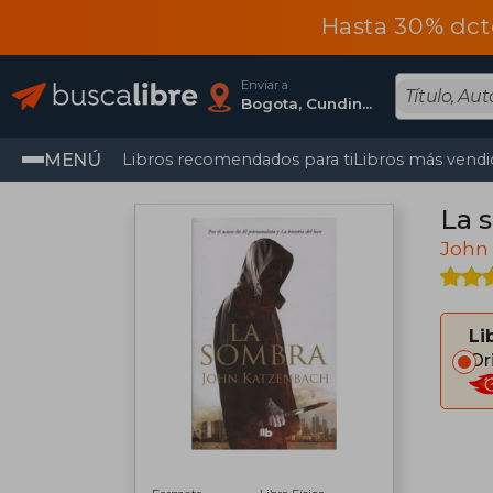
Hasta 30% dct
Enviar a
Bogota, Cundinamarca
MENÚ
Libros recomendados para ti
Libros más vendi
La 
John
Li
Or