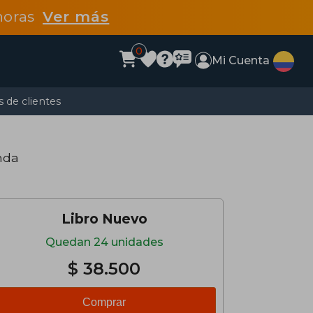
 horas
Ver más
0
Mi Cuenta
 de clientes
nda
Libro Nuevo
Quedan 24 unidades
$ 38.500
Comprar