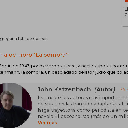
L
C
gregar a lista de deseos
ña del libro "La sombra"
Berlín de 1943 pocos vieron su cara, y nadie supo su nom
tenmann, la sombra, un despiadado delator judío que cola
John Katzenbach
(Autor)
Ve
Es uno de los autores más importante
de sus novelas han sido adaptadas al ci
larga trayectoria como periodista en te
novela El psicoanalista (más de un mil
secuela, Jaque al psicoanalista, va
Ver más