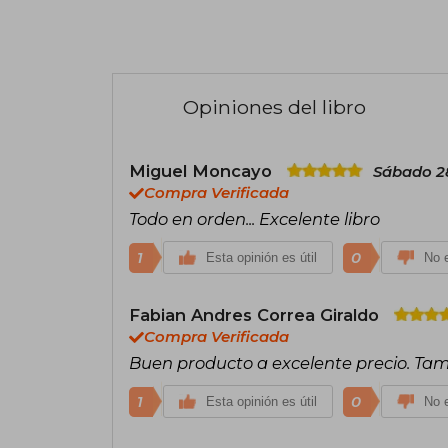
Opiniones del libro
Miguel Moncayo
Sábado 28
Compra Verificada
Todo en orden... Excelente libro
1
0
Esta opinión es útil
No e
Fabian Andres Correa Giraldo
Compra Verificada
Buen producto a excelente precio. Tam
1
0
Esta opinión es útil
No e