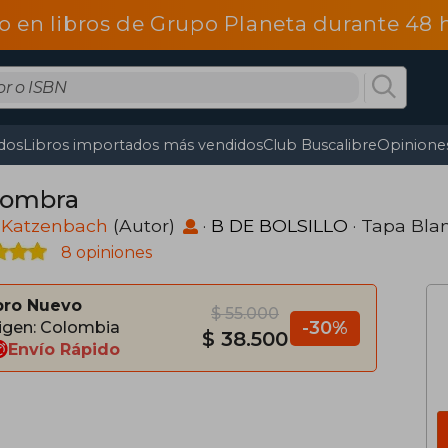
o en libros de Grupo Planeta durante 48
dos
Libros importados más vendidos
Club Buscalibre
Opiniones
sombra
 Katzenbach
(Autor)
·
B DE BOLSILLO
· Tapa Bla
8 opiniones
bro Nuevo
$ 55.000
-30%
igen: Colombia
$ 38.500
Envío Rápido