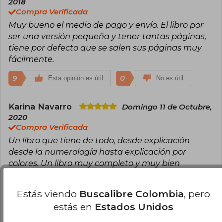
2018
Compra Verificada
Muy bueno el medio de pago y envío. El libro por
ser una versión pequeña y tener tantas páginas,
tiene por defecto que se salen sus páginas muy
fácilmente.
9
0
Esta opinión es útil
No es útil
Karina Navarro
Domingo 11 de Octubre,
2020
Compra Verificada
Un libro que tiene de todo, desde explicación
desde la numerología hasta explicación por
colores. Un libro muy completo y muy bien
estructurado. Tiene muchas imágenes, lo que
facilita la comprensión de lo que van proponiendo
Estás viendo
Buscalibre Colombia
, pero
ambos autores. Muy buen libro para estudiar el
estás en
Estados Unidos
tarot.