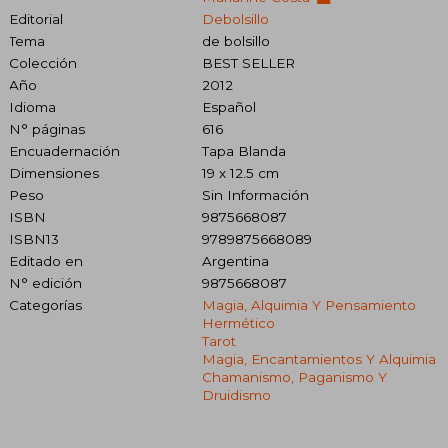
Editorial
Debolsillo
Tema
de bolsillo
Colección
BEST SELLER
Año
2012
Idioma
Español
N° páginas
616
Encuadernación
Tapa Blanda
Dimensiones
19 x 12.5 cm
Peso
Sin Información
ISBN
9875668087
ISBN13
9789875668089
Editado en
Argentina
N° edición
9875668087
Categorías
Magia, Alquimia Y Pensamiento
Hermético
Tarot
Magia, Encantamientos Y Alquimia
Chamanismo, Paganismo Y
Druidismo