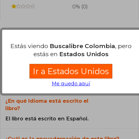
0% (0)
Preguntas frecuentes sobre el libro
Estás viendo
Buscalibre Colombia
, pero
estás en
Estados Unidos
¿El libro es original?
Ir a Estados Unidos
Todos los libros de nuestro
catálogo son Originales.
Me quedo aquí
¿En qué Idioma está escrito el
libro?
El libro está escrito en Español.
¿Cuál es la encuadernación de este libro?