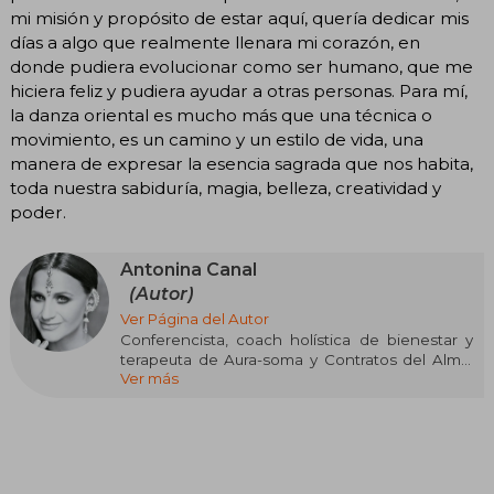
mi misión y propósito de estar aquí, quería dedicar mis
días a algo que realmente llenara mi corazón, en
donde pudiera evolucionar como ser humano, que me
hiciera feliz y pudiera ayudar a otras personas. Para mí,
la danza oriental es mucho más que una técnica o
movimiento, es un camino y un estilo de vida, una
manera de expresar la esencia sagrada que nos habita,
toda nuestra sabiduría, magia, belleza, creatividad y
poder.
Antonina Canal
(Autor)
Ver Página del Autor
Conferencista, coach holística de bienestar y
terapeuta de Aura-soma y Contratos del Alma.
Ver más
Es pionera de la danza oriental en Colombia y ha
ganado cinco veces la medalla de oro en el
Festival Internacional de Danza Oriental en El
Cairo (Egipto). Dirige la Academia de Danza
Desarrollo Artístico Empoderamiento y Maestría
(Addaprem), que ofrece formación presencial y