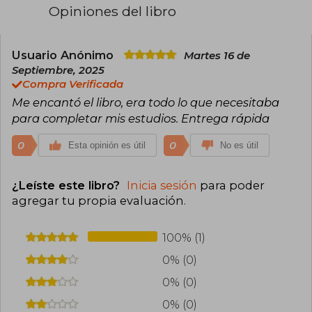
virtual en conciencia, bienestar y danzaterapia, y
Opiniones del libro
por la cual han pasado más de nueve mil
alumnas. Actualmente es influenciadora digital y
dicta conferencias en todo el mundo; fue
conferencista de la Marca País Colombia en
Usuario Anónimo
Martes 16 de
Expo Dubái 2022. Es emprendedora, empresaria,
Septiembre, 2025
mamá y autora de El despertar de la Diosa, Sí
Compra Verificada
puedo y es fácil y El tarot de las hadas.
Me encantó el libro, era todo lo que necesitaba
Instagram: @antonina_canal_
www.antoninacanal.com
para completar mis estudios. Entrega rápida
0
0
Esta opinión es útil
No es útil
¿Leíste este libro?
Inicia sesión
para poder
agregar tu propia evaluación
.
100% (1)
0% (0)
0% (0)
0% (0)