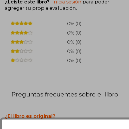
¿Leíste este libro?
Inicia sesión
para poder
agregar tu propia evaluación
.
0% (0)
0% (0)
0% (0)
0% (0)
0% (0)
Preguntas frecuentes sobre el libro
¿El libro es original?
Todos los libros de nuestro