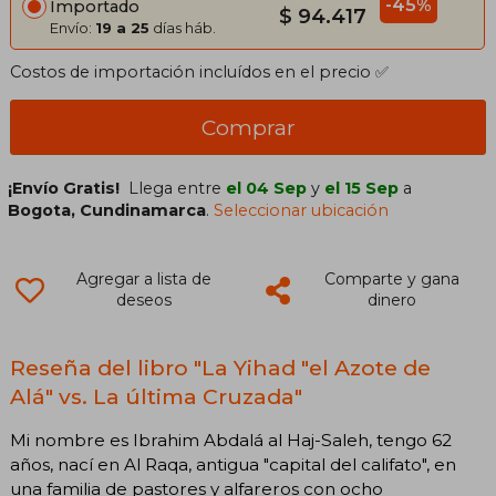
-45%
Importado
$ 94.417
Envío:
19 a 25
días háb.
Costos de importación incluídos en el precio ✅
Comprar
¡Envío Gratis!
Llega entre
el 04 Sep
y
el 15 Sep
a
Bogota, Cundinamarca
.
Seleccionar ubicación
Agregar a lista de
Comparte y gana
deseos
dinero
Reseña del libro "La Yihad "el Azote de
Alá" vs. La última Cruzada"
Mi nombre es Ibrahim Abdalá al Haj-Saleh, tengo 62
años, nací en Al Raqa, antigua "capital del califato", en
una familia de pastores y alfareros con ocho