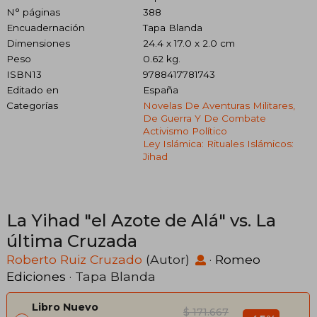
N° páginas
388
Encuadernación
Tapa Blanda
Dimensiones
24.4 x 17.0 x 2.0 cm
Peso
0.62 kg.
ISBN13
9788417781743
Editado en
España
Categorías
Novelas De Aventuras Militares,
De Guerra Y De Combate
Activismo Político
Ley Islámica: Rituales Islámicos:
Jihad
La Yihad "el Azote de Alá" vs. La
última Cruzada
Roberto Ruiz Cruzado
(Autor)
·
Romeo
Ediciones
· Tapa Blanda
Libro Nuevo
$ 171.667