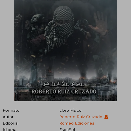
Formato
Libro Físico
Autor
Roberto Ruiz Cruzado
Editorial
Romeo Ediciones
Idioma
Español