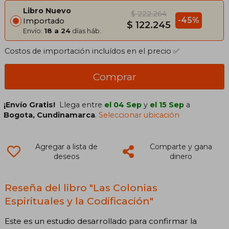
Libro Nuevo
$ 222.264
-45%
Importado
$ 122.245
Envío:
18 a 24
días háb.
Costos de importación incluídos en el precio ✅
Comprar
¡Envío Gratis!
Llega entre
el 04 Sep
y
el 15 Sep
a
Bogota, Cundinamarca
.
Seleccionar ubicación
Agregar a lista de
Comparte y gana
deseos
dinero
Reseña del libro "Las Colonias
Espirituales y la Codificación"
Este es un estudio desarrollado para confirmar la