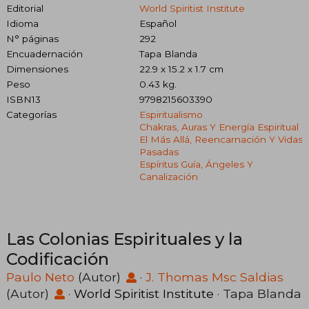
Editorial
World Spiritist Institute
Idioma
Español
N° páginas
292
Encuadernación
Tapa Blanda
Dimensiones
22.9 x 15.2 x 1.7 cm
Peso
0.43 kg.
ISBN13
9798215603390
Categorías
Espiritualismo
Chakras, Auras Y Energía Espiritual
El Más Allá, Reencarnación Y Vidas
Pasadas
Espíritus Guía, Ángeles Y
Canalización
Las Colonias Espirituales y la
Codificación
Paulo Neto
(Autor)
·
J. Thomas Msc Saldias
(Autor)
·
World Spiritist Institute
· Tapa Blanda