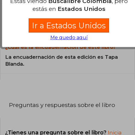
Estás viendo
Buscalibre Colombia
, pero
estás en
Estados Unidos
¿En qué Idioma está escrito el
libro?
Ir a Estados Unidos
El libro está escrito en Español.
Me quedo aquí
¿Cuál es la encuadernación de este libro?
La encuadernación de esta edición es Tapa
Blanda.
Preguntas y respuestas sobre el libro
¿Tienes una pregunta sobre el libro?
Inicia