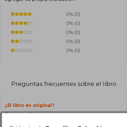
0% (0)
0% (0)
0% (0)
0% (0)
0% (0)
Preguntas frecuentes sobre el libro
¿El libro es original?
Todos los libros de nuestro
catálogo son Originales.