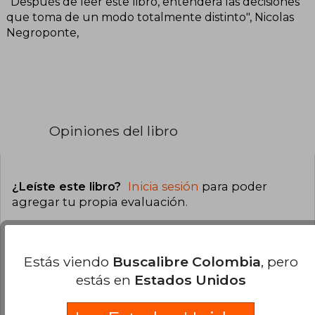
"Después de leer este libro, entenderá las decisiones
que toma de un modo totalmente distinto", Nicolas
Negroponte,
Opiniones del libro
¿Leíste este libro?
Inicia sesión
para poder
agregar tu propia evaluación
.
0% (0)
Estás viendo
Buscalibre Colombia
, pero
0% (0)
estás en
Estados Unidos
0% (0)
0% (0)