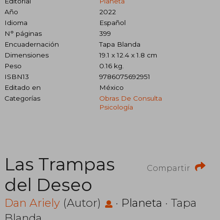
Editorial
Planeta
Año
2022
Idioma
Español
N° páginas
399
Encuadernación
Tapa Blanda
Dimensiones
19.1 x 12.4 x 1.8 cm
Peso
0.16 kg.
ISBN13
9786075692951
Editado en
México
Categorías
Obras De Consulta
Psicología
Las Trampas
Compartir
del Deseo
Dan Ariely
(Autor)
·
Planeta
· Tapa
Blanda