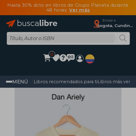
Hasta 30% dcto en libros de Grupo Planeta durante
48 horas
Ver más
Enviar a
Bogota, Cundinamarca
0
MENÚ
Libros recomendados para ti
Libros más vendi