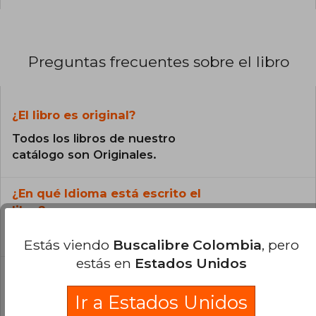
Preguntas frecuentes sobre el libro
¿El libro es original?
Todos los libros de nuestro
catálogo son Originales.
¿En qué Idioma está escrito el
libro?
El libro está escrito en Español.
Estás viendo
Buscalibre Colombia
, pero
estás en
Estados Unidos
¿Cuál es la encuadernación de este libro?
Ir a Estados Unidos
La encuadernación de esta edición es Tapa