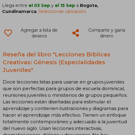
Llega entre
el 03 Sep
y
el 15 Sep
a
Bogota,
Cundinamarca
.
Seleccionar ubicación
Agregar a lista de
Comparte y gana
deseos
dinero
Reseña del libro "Lecciones Bíblicas
Creativas: Génesis (Especialidades
Juveniles"
Doce lecciones listas para usarse en grupos juveniles
que son perfectas para grupos de escuela dominical,
reuniones juveniles o ministerios de grupos pequeños.
Las lecciones están diseñadas para estimular el
aprendizaje y contienen ilustraciones y diagramas para
hacer el aprendizaje más efectivo. Tienen un enfoque
totalmente contemporáneo y adecuado a la juventud
del nuevo siglo. Usan lecciones interactivas,
dramatizaciones, diálogo y discusiones. No hay