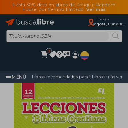
Hasta 30% dcto en libros de Penguin Random
House, por tiempo limitado
Ver más
Enviar a
Bogota, Cundinamarca
0
MENÚ
Libros recomendados para ti
Libros más vendi