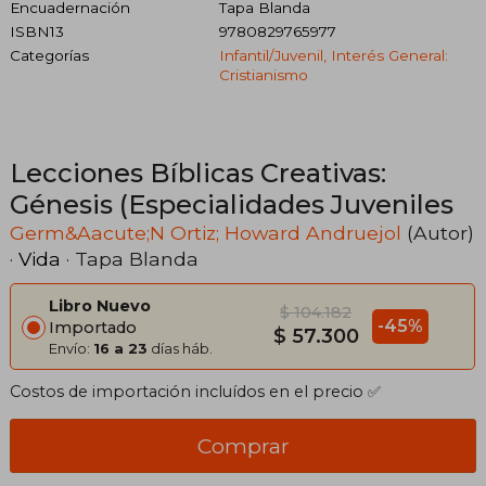
Encuadernación
Tapa Blanda
ISBN13
9780829765977
Categorías
Infantil/juvenil, Interés General:
Cristianismo
Lecciones Bíblicas Creativas:
Génesis (Especialidades Juveniles
Germ&Aacute;N Ortiz; Howard Andruejol
(Autor)
·
Vida
· Tapa Blanda
Libro Nuevo
$ 104.182
-45%
Importado
$ 57.300
Envío:
16 a 23
días háb.
Costos de importación incluídos en el precio ✅
Comprar