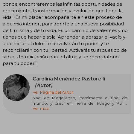
donde encontraremos las infinitas oportunidades de
crecimiento, transformación y evolución que tiene la
vida. “Es mi placer acompañarte en este proceso de
alquimia interior, para abrirte a una nueva posibilidad
de ti misma y de tu vida. Es un camino de valientes y no
tienes que hacerlo sola. Aprender a abrazar el vacío y
alquimizar el dolor te devolverán tu poder y te
reconciliarán con tu libertad. Activarás tu arquetipo de
sabia. Una iniciación para el alma y un recordatorio
para tu poder”.
Carolina Menéndez Pastorelli
(Autor)
Ver Página del Autor
Nací en Magallanes, literalmente al final del
mundo, y crecí en Tierra del Fuego y Punta
Ver más
Arenas.
Siempre he sido un ser de metal y fuego. De
pequeña amaba mi soledad y estar con los
animales, y me la pasaba conversando con los
árboles. Siempre quise dedicar mi vida a algo