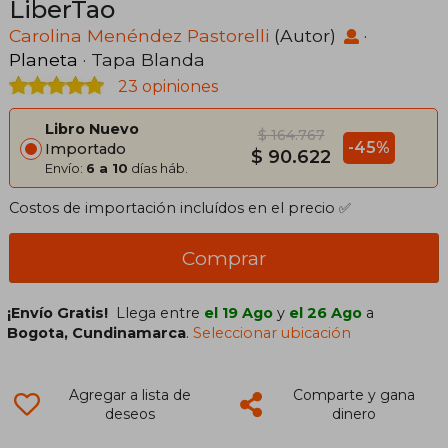
LiberTao
Carolina Menéndez Pastorelli
(Autor)
·
Planeta
· Tapa Blanda
23 opiniones
Libro Nuevo
$ 164.767
-45%
Importado
$ 90.622
Envío:
6 a 10
días háb.
Costos de importación incluídos en el precio ✅
Comprar
¡Envío Gratis!
Llega entre
el 19 Ago
y
el 26 Ago
a
Bogota, Cundinamarca
.
Seleccionar ubicación
Agregar a lista de
Comparte y gana
deseos
dinero