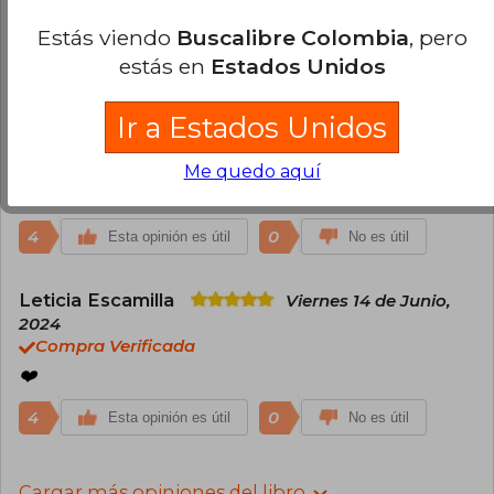
Martes 02 de Julio, 2024
Estás viendo
Buscalibre Colombia
, pero
Compra Verificada
estás en
Estados Unidos
Buenos días, lo estamos leyendo a la vez con mi
hija. A la autora la seguimos hace años, y tener en
un libro, algunos de sus conocimientos, plasmados
Ir a Estados Unidos
en papel, escritos con la dulzura que la
caracteriza , ES HERMOSOOOO!!! Estamos
Me quedo aquí
felices!!!! Y agradecidas!!! El envío perfecto.
4
0
Esta opinión es útil
No es útil
Leticia Escamilla
Viernes 14 de Junio,
2024
Compra Verificada
❤️‍
4
0
Esta opinión es útil
No es útil
Cargar más opiniones del libro