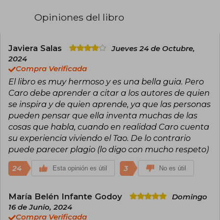
relacionado con la naturaleza, pero con el
tiempo lo olvidé, seguí un camino que parecía
Opiniones del libro
trazado por otros y caí en una gran depresión.
Esto me hizo iniciar una profunda búsqueda
espiritual para mí misma, que resonara con mi
autenticidad y sabiduría femenina. Esta empezó
Javiera Salas
Jueves 24 de Octubre,
hace más de una década junto a los monjes en
2024
Nepal, en India, Australia y Europa, aprendiendo
Compra Verificada
con un chamán en Ecuador y con maestras de
El libro es muy hermoso y es una bella guia. Pero
tantra en Costa Rica. Desde allí me dediqué a
seguir y encarnar toda esa sabiduría que
Caro debe aprender a citar a los autores de quien
encontré en mis viajes.
se inspira y de quien aprende, ya que las personas
pueden pensar que ella inventa muchas de las
Comencé a estudiar todo lo que encendiera mi
cosas que habla, cuando en realidad Caro cuenta
corazón y llegué al yoga, tantra y Tao, que hoy
me enamoran y guían mi vida. Siento que mi
su experiencia viviendo el Tao. De lo contrario
misión es ponerle palabras al lenguaje de la
puede parecer plagio (lo digo con mucho respeto)
naturaleza y al Universo. Hoy soy profesora de
meditación, de yoga y de sabiduría femenina.
24
3
Esta opinión es útil
No es útil
Pero, por sobre todo, soy un ser que jamás
quiere olvidar que tiene un alma que la guía en
cada paso. Somos todas almas llenas de
María Belén Infante Godoy
Domingo
sabiduría y mi camino es simplemente
recordarlo para mí y quizás
16 de Junio, 2024
también para alguien más.
Compra Verificada