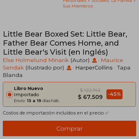
Personales Y Sociales: La Familia Y
Sus Miembros
Little Bear Boxed Set: Little Bear,
Father Bear Comes Home, and
Little Bear's Visit (en Inglés)
Else Holmelund Minarik
(Autor)
·
Maurice
Sendak
(Ilustrado por)
·
HarperCollins
· Tapa
Blanda
Libro Nuevo
$ 122.743
-45%
Importado
$ 67.509
Envío:
13 a 19
días háb.
Costos de importación incluídos en el precio ✅
Comprar