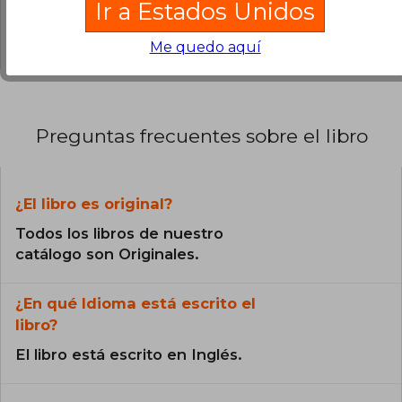
0% (0)
Ir a Estados Unidos
1996, el presidente Bill Clinton le otorgó la
Medalla Nacional de las Artes en
0% (0)
reconocimiento a su contribución a las artes en
Me quedo aquí
Estados Unidos.
Preguntas frecuentes sobre el libro
¿El libro es original?
Todos los libros de nuestro
catálogo son Originales.
¿En qué Idioma está escrito el
libro?
El libro está escrito en Inglés.