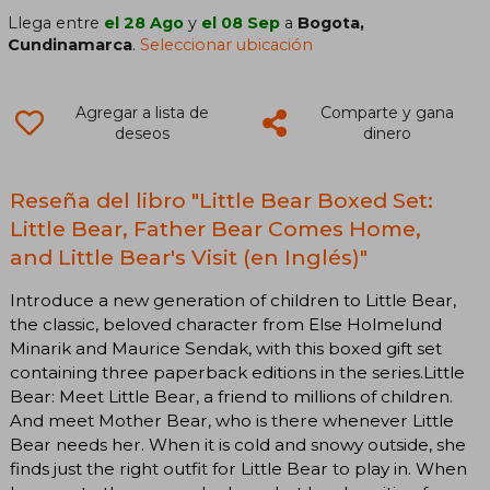
Llega entre
el 28 Ago
y
el 08 Sep
a
Bogota,
Cundinamarca
.
Seleccionar ubicación
Agregar a lista de
Comparte y gana
deseos
dinero
Reseña del libro "Little Bear Boxed Set:
Little Bear, Father Bear Comes Home,
and Little Bear's Visit (en Inglés)"
Introduce a new generation of children to Little Bear,
the classic, beloved character from Else Holmelund
Minarik and Maurice Sendak, with this boxed gift set
containing three paperback editions in the series.Little
Bear: Meet Little Bear, a friend to millions of children.
And meet Mother Bear, who is there whenever Little
Bear needs her. When it is cold and snowy outside, she
finds just the right outfit for Little Bear to play in. When