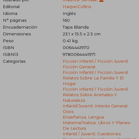
Editorial
HarperCollins
Idioma
Inglés
N° páginas
160
Encuadernación
Tapa Blanda
Dimensiones
23.1 x 15.5 x 2.3 cm
Peso
0.41 kg.
ISBN
0064441970
ISBN13
9780064441971
Categorías
Ficción Infantil / Ficción Juvenil:
Ficción General
Ficción Infantil / Ficción Juvenil:
Relatos Sobre La Familia Y El
Hogar
Ficción Infantil / Ficción Juvenil:
Relatos Sobre Animales Y
Naturaleza
Infantil/juvenil, Interés General:
Osos
Enseñanza, Lengua
Materna/nativa: Libros Y Planes
De Lectura
Infantil / Juvenil, Cuestiones