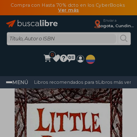
Compra con Hasta 70% dcto en los CyberBooks
Ver más
Enviar a
Bogota, Cundinamarca
0
MENÚ
Libros recomendados para ti
Libros más vendi