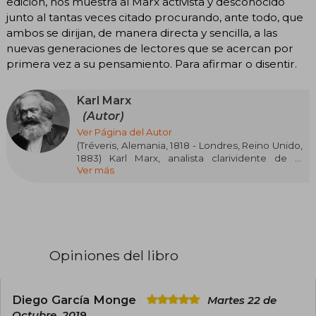
edición, nos muestra al Marx activista y desconocido
junto al tantas veces citado procurando, ante todo, que
ambos se dirijan, de manera directa y sencilla, a las
nuevas generaciones de lectores que se acercan por
primera vez a su pensamiento. Para afirmar o disentir.
Karl Marx
(Autor)
Ver Página del Autor
(Tréveris, Alemania, 1818 - Londres, Reino Unido,
1883) Karl Marx, analista clarividente de la
Ver más
evolución social y económica, y defensor de la
transformación emancipadora del Estado y la
sociedad, es sin duda el pensador más
influyente del mundo contemporáneo. Sus
ideas ganaron rápida aceptación en el
movimiento socialista y sus textos se
consagraron como lectura ineludible para
Opiniones del libro
cualquier tendencia ideológica. Filósofo,
sociólogo, historiador, economista y activista
revolucionario, su extensísima obra ha
alcanzado el estatus de referencia universal.
Diego García Monge
Martes 22 de
Octubre, 2019