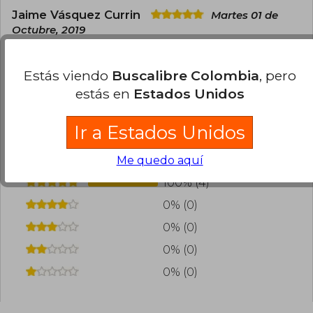
Jaime Vásquez Currin
Martes 01 de
Octubre, 2019
Compra Verificada
Excelente libro lo lei en 1 semana.
Estás viendo
Buscalibre Colombia
, pero
3
5
Esta opinión es útil
No es útil
estás en
Estados Unidos
Ir a Estados Unidos
¿Leíste este libro?
Inicia sesión
para poder
agregar tu propia evaluación
.
Me quedo aquí
100% (4)
0% (0)
0% (0)
0% (0)
0% (0)