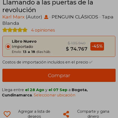
Llamando a las puertas de la
revolución
Karl Marx
(Autor)
·
PENGUIN CLÁSICOS
· Tapa
Blanda
4 opiniones
Libro Nuevo
$ 135.940
-45%
Importado
$ 74.767
Envío:
13 a 18
días háb.
Costos de importación incluídos en el precio ✅
Comprar
Llega entre
el 28 Ago
y
el 07 Sep
a
Bogota,
Cundinamarca
.
Seleccionar ubicación
Agregar a lista de
Comparte y gana
deseos
dinero