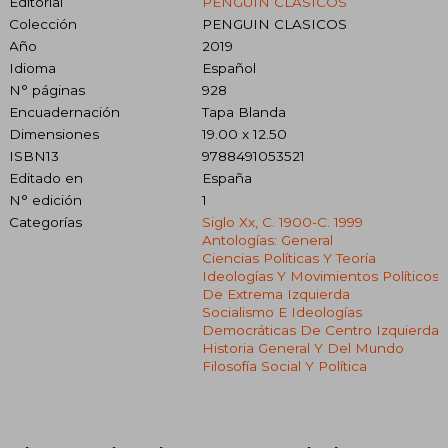
Editorial
PENGUIN CLÁSICOS
Colección
PENGUIN CLASICOS
Año
2019
Idioma
Español
N° páginas
928
Encuadernación
Tapa Blanda
Dimensiones
19.00 x 12.50
ISBN13
9788491053521
Editado en
España
N° edición
1
Categorías
Siglo Xx, C. 1900-C. 1999
Antologías: General
Ciencias Políticas Y Teoría
Ideologías Y Movimientos Políticos
De Extrema Izquierda
Socialismo E Ideologías
Democráticas De Centro Izquierda
Historia General Y Del Mundo
Filosofía Social Y Política