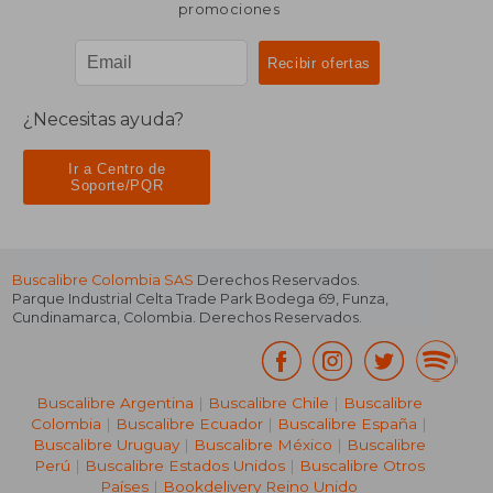
promociones
¿Necesitas ayuda?
Ir a Centro de
Soporte/PQR
Buscalibre Colombia SAS
Derechos Reservados.
Parque Industrial Celta Trade Park Bodega 69
,
Funza
,
Cundinamarca
,
Colombia
. Derechos Reservados.
Buscalibre Argentina
|
Buscalibre Chile
|
Buscalibre
Colombia
|
Buscalibre Ecuador
|
Buscalibre España
|
Buscalibre Uruguay
|
Buscalibre México
|
Buscalibre
Perú
|
Buscalibre Estados Unidos
|
Buscalibre Otros
Países
|
Bookdelivery Reino Unido