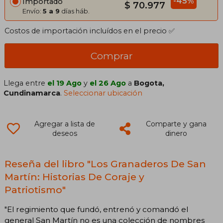
-45%
Importado
$ 70.977
Envío:
5 a 9
días háb.
Costos de importación incluídos en el precio ✅
Comprar
Llega entre
el 19 Ago
y
el 26 Ago
a
Bogota,
Cundinamarca
.
Seleccionar ubicación
Agregar a lista de
Comparte y gana
deseos
dinero
Reseña del libro "Los Granaderos De San
Martín: Historias De Coraje y
Patriotismo"
"El regimiento que fundó, entrenó y comandó el
general San Martín no es una colección de nombres