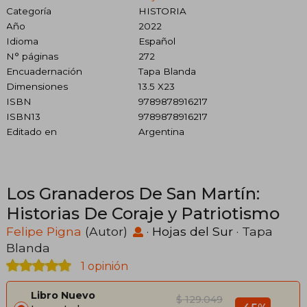
Categoría
HISTORIA
Año
2022
Idioma
Español
N° páginas
272
Encuadernación
Tapa Blanda
Dimensiones
13.5 X23
ISBN
9789878916217
ISBN13
9789878916217
Editado en
Argentina
Los Granaderos De San Martín:
Historias De Coraje y Patriotismo
Felipe Pigna
(Autor)
·
Hojas del Sur
· Tapa
Blanda
1 opinión
Libro Nuevo
$ 129.049