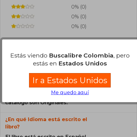
(2007), Los mitos de la historia argentina 4
0% (0)
(2008) y 25 de Mayo, de la colección Historias de
nuestra historia (2009). Es consultor para
0% (0)
América Latina de The History Channel y
director de la revista Caras y Caretas, y de
0% (0)
www.elhistoriador.com.ar, el sitio de historia
más visitado de la Argentina.
Estás viendo
Buscalibre Colombia
, pero
Preguntas frecuentes sobre el libro
estás en
Estados Unidos
Ir a Estados Unidos
¿El libro es original?
Me quedo aquí
Todos los libros de nuestro
catálogo son Originales.
¿En qué Idioma está escrito el
libro?
El libro está escrito en Español.