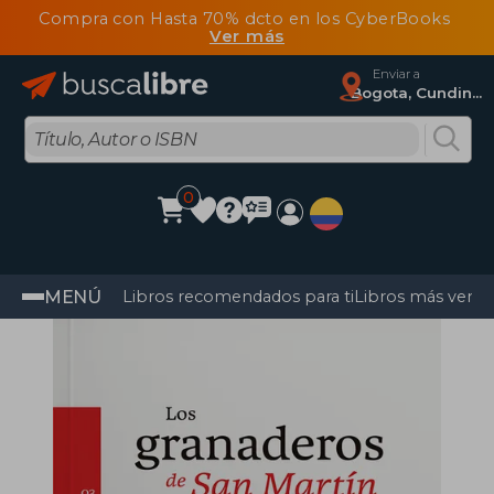
Compra con Hasta 70% dcto en los CyberBooks
Ver más
Enviar a
Bogota, Cundinamarca
0
MENÚ
Libros recomendados para ti
Libros más vendi