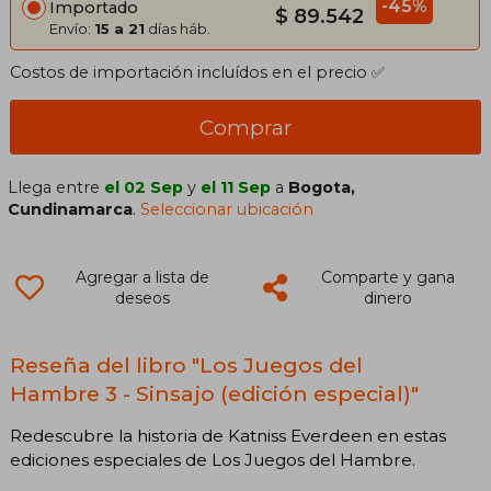
-45%
Importado
$ 89.542
Envío:
15 a 21
días háb.
Costos de importación incluídos en el precio ✅
Comprar
Llega entre
el 02 Sep
y
el 11 Sep
a
Bogota,
Cundinamarca
.
Seleccionar ubicación
Agregar a lista de
Comparte y gana
deseos
dinero
Reseña del libro "Los Juegos del
Hambre 3 - Sinsajo (edición especial)"
Redescubre la historia de Katniss Everdeen en estas
ediciones especiales de Los Juegos del Hambre.