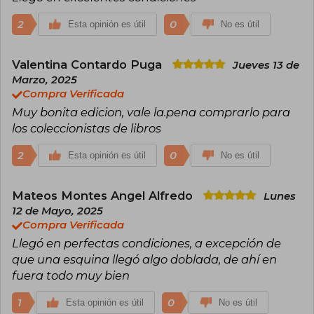
Los Juegos del Hambre se desarrolla en Panem,
2
0
Esta opinión es útil
No es útil
un país ficticio donde un gobierno opresivo
obliga a jóvenes a participar en una lucha a
muerte televisada. La historia, protagonizada
Valentina Contardo Puga
Jueves 13 de
por Katniss Everdeen, combina acción, crítica
social y dilemas éticos, resonando con lectores
Marzo, 2025
de todas las edades. La trilogía ha vendido
Compra Verificada
millones de ejemplares en más de 50 idiomas y
Muy bonita edicion, vale la.pena comprarlo para
fue adaptada exitosamente al cine,
los coleccionistas de libros
consolidando a Collins como una de las autoras
más influyentes del siglo XXI.
2
0
Esta opinión es útil
No es útil
Mateos Montes Angel Alfredo
Lunes
12 de Mayo, 2025
Compra Verificada
Llegó en perfectas condiciones, a excepción de
que una esquina llegó algo doblada, de ahí en
fuera todo muy bien
1
0
Esta opinión es útil
No es útil