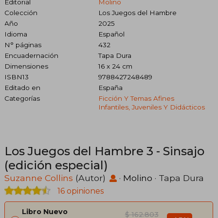
Editorial
Molino
Colección
Los Juegos del Hambre
Año
2025
Idioma
Español
N° páginas
432
Encuadernación
Tapa Dura
Dimensiones
16 x 24 cm
ISBN13
9788427248489
Editado en
España
Categorías
Ficción Y Temas Afines
Infantiles, Juveniles Y Didácticos
Los Juegos del Hambre 3 - Sinsajo
(edición especial)
Suzanne Collins
(Autor)
·
Molino
· Tapa Dura
16 opiniones
Libro Nuevo
$ 162.803