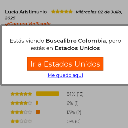
Lucía Aristimunio
Miércoles 02 de Julio,
2025
Compra Verificada
Legó rápido y en excelente estado.
Estás viendo
Buscalibre Colombia
, pero
1
0
Esta opinión es útil
No es útil
estás en
Estados Unidos
Cargar más opiniones del libro
Ir a Estados Unidos
¿Leíste este libro?
Inicia sesión
para poder
Me quedo aquí
agregar tu propia evaluación
.
81% (13)
6% (1)
13% (2)
0% (0)