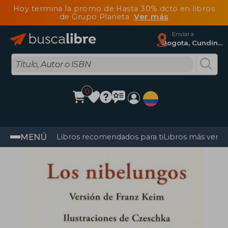
Hoy termina la promo de Hasta 30% dcto en libros
de Grupo Planeta
Ver más
Enviar a
Bogota, Cundinamarca
0
MENÚ
Libros recomendados para ti
Libros más vendi