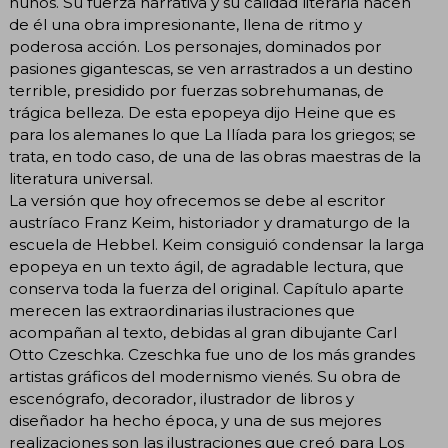
hunos. Su fuerza narrativa y su calidad literaria hacen
de él una obra impresionante, llena de ritmo y
poderosa acción. Los personajes, dominados por
pasiones gigantescas, se ven arrastrados a un destino
terrible, presidido por fuerzas sobrehumanas, de
trágica belleza. De esta epopeya dijo Heine que es
para los alemanes lo que La Ilíada para los griegos; se
trata, en todo caso, de una de las obras maestras de la
literatura universal.
La versión que hoy ofrecemos se debe al escritor
austríaco Franz Keim, historiador y dramaturgo de la
escuela de Hebbel. Keim consiguió condensar la larga
epopeya en un texto ágil, de agradable lectura, que
conserva toda la fuerza del original. Capítulo aparte
merecen las extraordinarias ilustraciones que
acompañan al texto, debidas al gran dibujante Carl
Otto Czeschka. Czeschka fue uno de los más grandes
artistas gráficos del modernismo vienés. Su obra de
escenógrafo, decorador, ilustrador de libros y
diseñador ha hecho época, y una de sus mejores
realizaciones son las ilustraciones que creó para Los