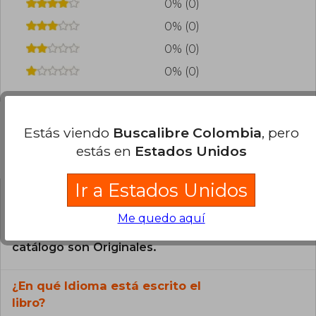
0% (0)
0% (0)
0% (0)
0% (0)
Estás viendo
Buscalibre Colombia
, pero
estás en
Estados Unidos
Preguntas frecuentes sobre el libro
Ir a Estados Unidos
¿El libro es original?
Me quedo aquí
Todos los libros de nuestro
catálogo son Originales.
¿En qué Idioma está escrito el
libro?