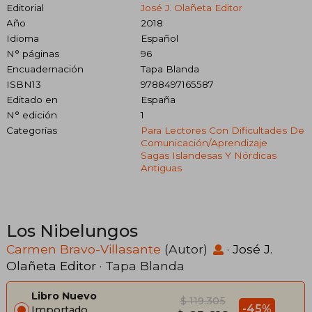
Editorial
José J. Olañeta Editor
Año
2018
Idioma
Español
N° páginas
96
Encuadernación
Tapa Blanda
ISBN13
9788497165587
Editado en
España
N° edición
1
Categorías
Para Lectores Con Dificultades De
Comunicación/aprendizaje
Sagas Islandesas Y Nórdicas
Antiguas
Los Nibelungos
Carmen Bravo-Villasante
(Autor)
·
José J.
Olañeta Editor
· Tapa Blanda
Libro Nuevo
$ 119.305
-45%
Importado