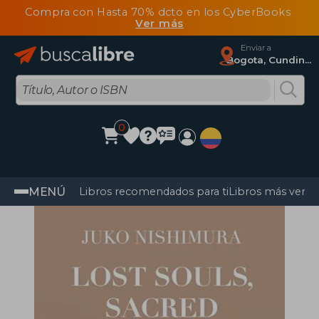
Compra con Hasta 70% dcto en los CyberBooks
Ver más
Enviar a
Bogota, Cundinamarca
0
MENÚ
Libros recomendados para ti
Libros más vendi