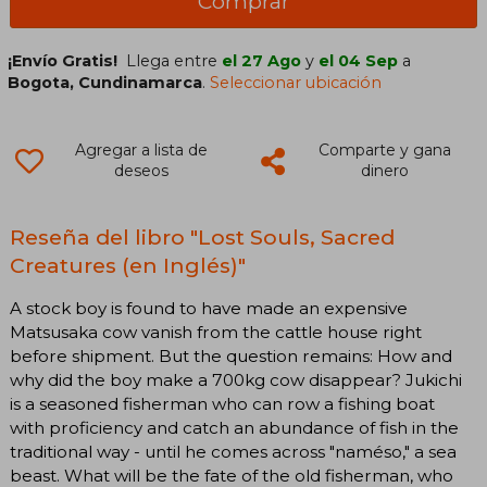
Comprar
¡Envío Gratis!
Llega entre
el 27 Ago
y
el 04 Sep
a
Bogota, Cundinamarca
.
Seleccionar ubicación
Agregar a lista de
Comparte y gana
deseos
dinero
Reseña del libro "Lost Souls, Sacred
Creatures (en Inglés)"
A stock boy is found to have made an expensive
Matsusaka cow vanish from the cattle house right
before shipment. But the question remains: How and
why did the boy make a 700kg cow disappear? Jukichi
is a seasoned fisherman who can row a fishing boat
with proficiency and catch an abundance of fish in the
traditional way - until he comes across "naméso," a sea
beast. What will be the fate of the old fisherman, who