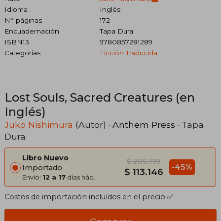
Idioma
Inglés
N° páginas
172
Encuadernación
Tapa Dura
ISBN13
9780857281289
Categorías
Ficción Traducida
Lost Souls, Sacred Creatures (en
Inglés)
Juko Nishimura
(Autor) ·
Anthem Press
· Tapa
Dura
Libro Nuevo
$ 205.719
-45%
Importado
$ 113.146
Envío:
12 a 17
días háb.
Costos de importación incluídos en el precio ✅