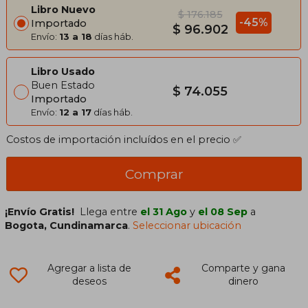
Libro Nuevo
$ 176.185
-45%
Importado
$ 96.902
Envío:
13 a 18
días háb.
Libro Usado
Buen Estado
$ 74.055
Importado
Envío:
12 a 17
días háb.
Costos de importación incluídos en el precio ✅
Comprar
¡Envío Gratis!
Llega entre
el 31 Ago
y
el 08 Sep
a
Bogota, Cundinamarca
.
Seleccionar ubicación
Agregar a lista de
Comparte y gana
deseos
dinero