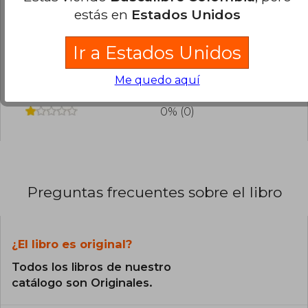
estás en
Estados Unidos
0% (0)
100% (1)
Ir a Estados Unidos
0% (0)
Me quedo aquí
0% (0)
0% (0)
Preguntas frecuentes sobre el libro
¿El libro es original?
Todos los libros de nuestro
catálogo son Originales.