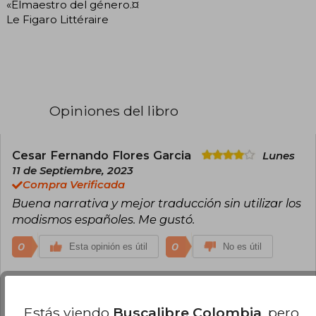
«Elmaestro del género.¤
Le Figaro Littéraire
Opiniones del libro
Cesar Fernando Flores Garcia
Lunes
11 de Septiembre, 2023
Compra Verificada
Buena narrativa y mejor traducción sin utilizar los
modismos españoles. Me gustó.
0
0
Esta opinión es útil
No es útil
¿Leíste este libro?
Inicia sesión
para poder
agregar tu propia evaluación
.
Estás viendo
Buscalibre Colombia
, pero