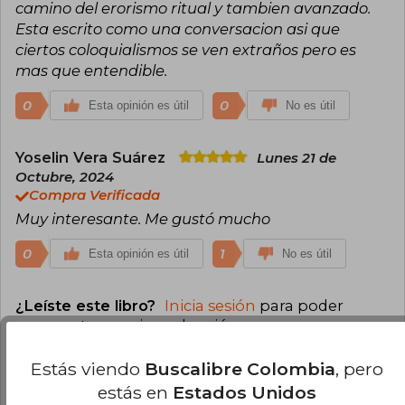
camino del erorismo ritual y tambien avanzado.
Esta escrito como una conversacion asi que
ciertos coloquialismos se ven extraños pero es
mas que entendible.
0
0
Esta opinión es útil
No es útil
Yoselin Vera Suárez
Lunes 21 de
Octubre, 2024
Compra Verificada
Muy interesante. Me gustó mucho
0
1
Esta opinión es útil
No es útil
¿Leíste este libro?
Inicia sesión
para poder
agregar tu propia evaluación
.
Estás viendo
Buscalibre Colombia
, pero
75% (3)
estás en
Estados Unidos
0% (0)