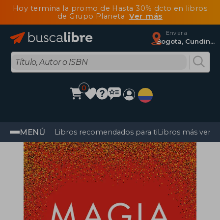
Hoy termina la promo de Hasta 30% dcto en libros
de Grupo Planeta
Ver más
Enviar a
Bogota, Cundinamarca
0
MENÚ
Libros recomendados para ti
Libros más vendi