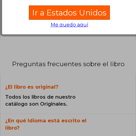
0% (0)
Ir a Estados Unidos
25% (1)
Me quedo aquí
0% (0)
Preguntas frecuentes sobre el libro
¿El libro es original?
Todos los libros de nuestro
catálogo son Originales.
¿En qué Idioma está escrito el
libro?