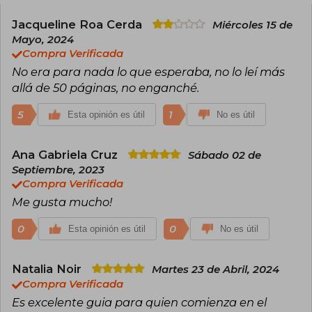
fondo, descubriendo el antiguo arte de la
brujería para que puedas encontrar un tipo de
Jacqueline Roa Cerda
Miércoles 15 de
magia que funcione para ti. Explorando lo que
Mayo, 2024
significa ser una bruja milenaria, sus hechizos te
Compra Verificada
ayudarán a encontrar tu camino.
No era para nada lo que esperaba, no lo leí más
Abordando la moda, los derechos humanos y el
allá de 50 páginas, no enganché.
ocultismo desde una perspectiva feminista
intersectorial, Gabriela ofrece también un
5
1
Esta opinión es útil
No es útil
sentido de empoderamiento a sus lectoras.
Gabriela sabe que cada palabra tiene magia, y
agregarle un poco de lápiz labial nunca duele.
Ana Gabriela Cruz
Sábado 02 de
Septiembre, 2023
En la actualidad, Gabriela Herstik vive en Los
Compra Verificada
Ángeles y es una de las figuras más relevantes
de la nueva brujería moderna.
Me gusta mucho!
0
0
Esta opinión es útil
No es útil
Natalia Noir
Martes 23 de Abril, 2024
Compra Verificada
Es excelente guia para quien comienza en el