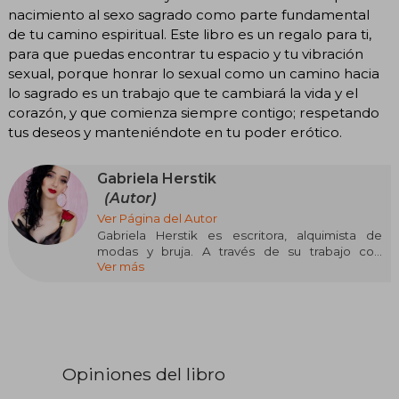
nacimiento al sexo sagrado como parte fundamental
de tu camino espiritual. Este libro es un regalo para ti,
para que puedas encontrar tu espacio y tu vibración
sexual, porque honrar lo sexual como un camino hacia
lo sagrado es un trabajo que te cambiará la vida y el
corazón, y que comienza siempre contigo; respetando
tus deseos y manteniéndote en tu poder erótico.
Gabriela Herstik
(Autor)
Ver Página del Autor
Gabriela Herstik es escritora, alquimista de
modas y bruja. A través de su trabajo con
Ver más
NYLON, i-D, Broadly, The Numinous, Sabat
Magazine y muchos más, Gabriela se ha hecho
un nombre como crítica de modas y escritora,
con una tendencia a combinar la espiritualidad,
el estilo y la narración. Con su columna mensual
"Ask a Witch" para Nylon, Gabriela responde
preguntas sobre la canalización de la sabiduría
Opiniones del libro
antigua en la era moderna. Con este libro
Gabriela explora la brujería moderna más a