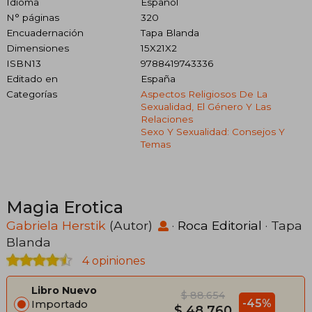
Idioma
Español
N° páginas
320
Encuadernación
Tapa Blanda
Dimensiones
15X21X2
ISBN13
9788419743336
Editado en
España
Categorías
Aspectos Religiosos De La
Sexualidad, El Género Y Las
Relaciones
Sexo Y Sexualidad: Consejos Y
Temas
Magia Erotica
Gabriela Herstik
(Autor)
·
Roca Editorial
· Tapa
Blanda
4 opiniones
Libro Nuevo
$ 88.654
-45%
Importado
$ 48.760