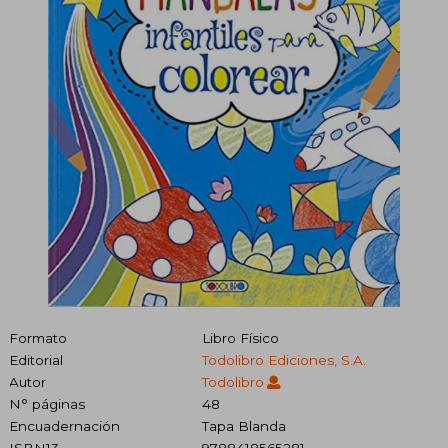
Formato
Libro Físico
Editorial
Todolibro Ediciones, S.A.
Autor
Todolibro
N° páginas
48
Encuadernación
Tapa Blanda
ISBN13
9788418565281