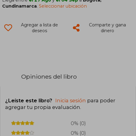
Cundinamarca
.
Seleccionar ubicación
Agregar a lista de
Comparte y gana
deseos
dinero
Opiniones del libro
¿Leíste este libro?
Inicia sesión
para poder
agregar tu propia evaluación
.
0% (0)
0% (0)