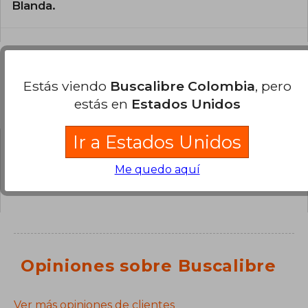
Blanda.
Estás viendo
Buscalibre Colombia
, pero
Preguntas y respuestas sobre el libro
estás en
Estados Unidos
Ir a Estados Unidos
¿Tienes una pregunta sobre el libro?
Inicia
Me quedo aquí
sesión
para poder agregar tu propia pregunta.
Opiniones sobre Buscalibre
Ver más opiniones de clientes