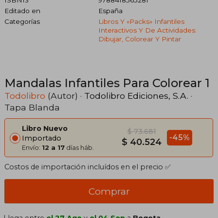
Editado en
España
Categorías
Libros Y «packs» Infantiles
Interactivos Y De Actividades:
Dibujar, Colorear Y Pintar
Mandalas Infantiles Para Colorear 1
Todolibro
(Autor) ·
Todolibro Ediciones, S.A.
·
Tapa Blanda
Libro Nuevo
$ 73.681
-45%
Importado
$ 40.524
Envío:
12 a 17
días háb.
Costos de importación incluídos en el precio ✅
Comprar
Llega entre
el 27 Ago
y
el 04 Sep
a
Bogota,