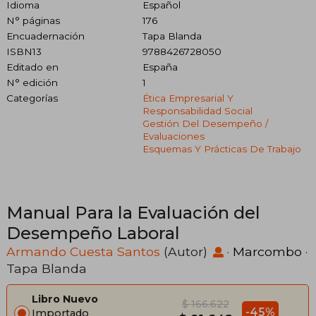
Idioma
Español
N° páginas
176
Encuadernación
Tapa Blanda
ISBN13
9788426728050
Editado en
España
N° edición
1
Categorías
Ética Empresarial Y
Responsabilidad Social
Gestión Del Desempeño /
Evaluaciones
Esquemas Y Prácticas De Trabajo
Manual Para la Evaluación del
Desempeño Laboral
Armando Cuesta Santos
(Autor)
·
Marcombo
·
Tapa Blanda
Libro Nuevo
$ 166.622
-45%
Importado