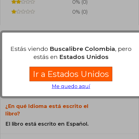
0% (0)
0% (0)
Preguntas frecuentes sobre el libro
Estás viendo
Buscalibre Colombia
, pero
estás en
Estados Unidos
¿El libro es original?
Ir a Estados Unidos
Todos los libros de nuestro
Me quedo aquí
catálogo son Originales.
¿En qué Idioma está escrito el
libro?
El libro está escrito en Español.