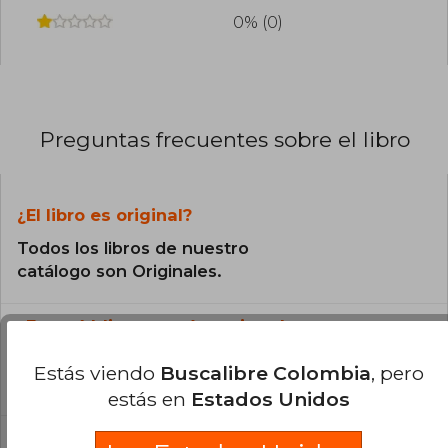
0% (0)
Preguntas frecuentes sobre el libro
¿El libro es original?
Todos los libros de nuestro
catálogo son Originales.
¿En qué Idioma está escrito el
libro?
Estás viendo
Buscalibre Colombia
, pero
El libro está escrito en Español.
estás en
Estados Unidos
¿Cuál es la encuadernación de este libro?