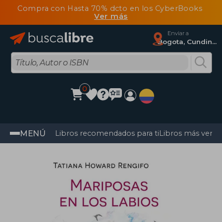
Compra con Hasta 70% dcto en los CyberBooks
Ver más
Enviar a
Bogota, Cundinamarca
0
MENÚ
Libros recomendados para ti
Libros más vendi