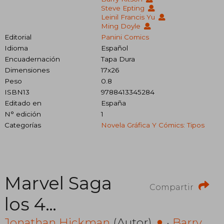
Steve Epting
Leinil Francis Yu
Ming Doyle
Editorial
Panini Comics
Idioma
Español
Encuadernación
Tapa Dura
Dimensiones
17x26
Peso
0.8
ISBN13
9788413345284
Editado en
España
N° edición
1
Categorías
Novela Gráfica Y Cómics: Tipos
Marvel Saga
Compartir
los 4
Jonathan Hickman
(Autor)
·
Barry