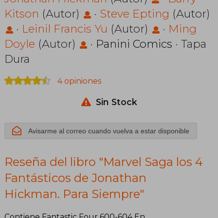
Fantásticos de
Kitson
(Autor)
·
Steve Epting
(Autor)
Jonathan
·
Leinil Francis Yu
(Autor)
·
Ming
Hickman. Para
Doyle
(Autor)
·
Panini Comics
· Tapa
Siempre
Dura
4 opiniones
Sin Stock
Avisarme al correo cuando vuelva a estar disponible
Reseña del libro "Marvel Saga los 4
Fantásticos de Jonathan
Hickman. Para Siempre"
Contiene Fantastic Four 600-604 En