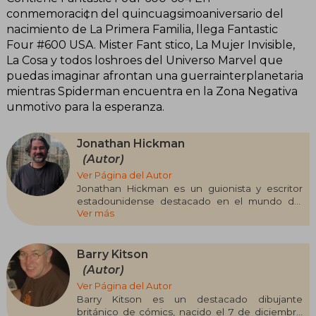
conmemoraci¢n del quincuagsimoaniversario del
nacimiento de La Primera Familia, llega Fantastic
Four #600 USA. Mister Fant stico, La Mujer Invisible,
La Cosa y todos loshroes del Universo Marvel que
puedas imaginar afrontan una guerrainterplanetaria
mientras Spiderman encuentra en la Zona Negativa
unmotivo para la esperanza.
Jonathan Hickman
(Autor)
Ver Página del Autor
Jonathan Hickman es un guionista y escritor
estadounidense destacado en el mundo del
Ver más
cómic, conocido por su narrativa compleja y
ambiciosa. Ha trabajado tanto en obras
independientes como para grandes editoriales.
Entre sus obras más aclamadas se encuentran
Barry Kitson
The Nightly News (2006), East of West (2013) y
(Autor)
Black Monday Murders (2016). En el ámbito de
Ver Página del Autor
las grandes editoriales, destacan sus etapas en
Barry Kitson es un destacado dibujante
Fantastic Four (2009-2012) y House of X/Powers
británico de cómics, nacido el 7 de diciembre
of X (2019), que redefinieron el universo de los X-