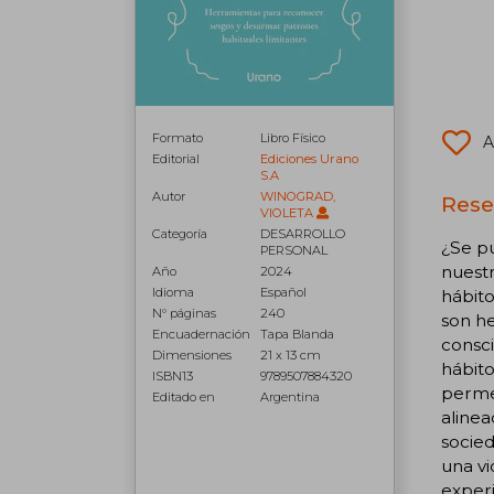
Formato
Libro Físico
A
Editorial
Ediciones Urano
S.A
Autor
WINOGRAD,
Rese
VIOLETA
Categoría
DESARROLLO
¿Se p
PERSONAL
nuest
Año
2024
Idioma
Español
hábito
N° páginas
240
son he
Encuadernación
Tapa Blanda
consci
Dimensiones
21 x 13 cm
hábit
ISBN13
9789507884320
permea
Editado en
Argentina
alinea
socied
una vi
experi