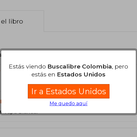
el libro
son Originales.
Estás viendo
Buscalibre Colombia
, pero
?
estás en
Estados Unidos
Ir a Estados Unidos
libro?
Me quedo aquí
s Tapa Blanda.