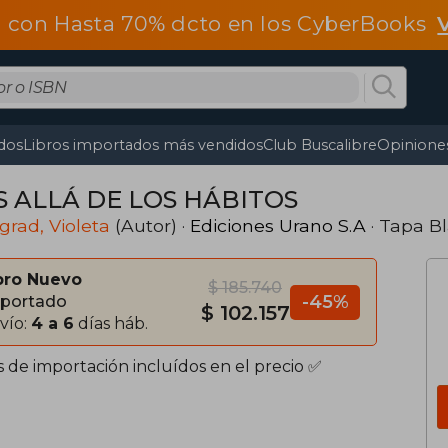
 con Hasta 70% dcto en los CyberBooks
dos
Libros importados más vendidos
Club Buscalibre
Opiniones
 ALLÁ DE LOS HÁBITOS
rad, Violeta
(Autor) ·
Ediciones Urano S.A
· Tapa B
bro Nuevo
$ 185.740
-45%
portado
$ 102.157
vío:
4 a 6
días háb.
s de importación incluídos en el precio ✅