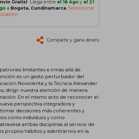
Envío Gratis!
Llega entre
el 18 Ago
y
el 21
go
a
Bogota, Cundinamarca
.
Seleccionar
bicación
Comparte y gana dinero
trones limitantes e irmás allá de
ención es un gesto perturbador del
cación Noviolenta y la Técnica Alexander
, dirigir nuestra atención de manera
ormación. En el mismo acto de reconocer el
ueva perspectiva integradora y
á tomar decisiones más coherentes y
rnos como individuos y como
raviesa ambas disciplinas al servicio de
s propios hábitos y adentrarnos en la