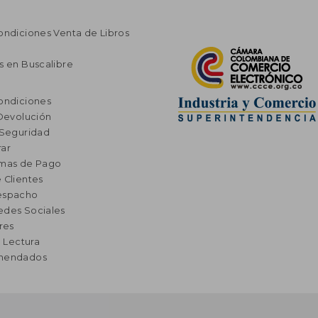
ondiciones Venta de Libros
s en Buscalibre
ondiciones
 Devolución
 Seguridad
ar
rmas de Pago
 Clientes
espacho
edes Sociales
res
a Lectura
omendados