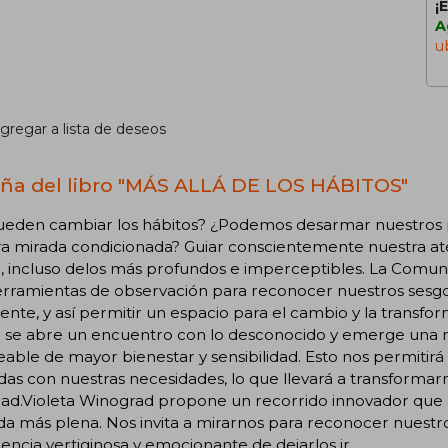
¡
A
u
gregar a lista de deseos
ña del libro "MÁS ALLÁ DE LOS HÁBITOS"
ueden cambiar los hábitos? ¿Podemos desarmar nuestros pa
ra mirada condicionada? Guiar conscientemente nuestra at
, incluso delos más profundos e imperceptibles. La Comuni
rramientas de observación para reconocer nuestros sesgos
ente, y así permitir un espacio para el cambio y la transf
o se abre un encuentro con lo desconocido y emerge una n
ble de mayor bienestar y sensibilidad. Esto nos permitir
das con nuestras necesidades, lo que llevará a transforma
ad.Violeta Winograd propone un recorrido innovador que at
da más plena. Nos invita a mirarnos para reconocer nuestro
encia vertiginosa y emocionante de dejarlos ir.