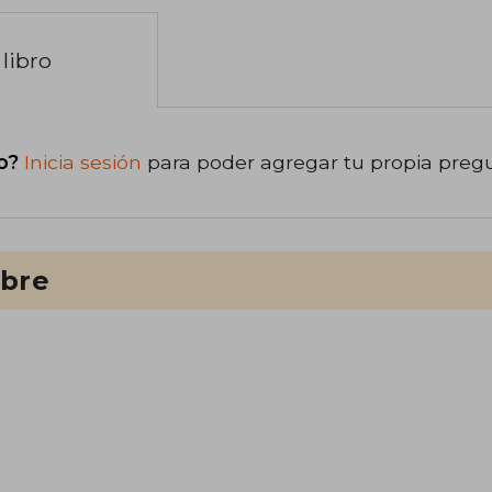
libro
o?
Inicia sesión
para poder agregar tu propia preg
ibre