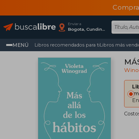
Compra
Enviar a
Bogota, Cundinamarca
MENÚ
Libros recomendados para ti
Libros más vendi
MÁS
Winog
Li
Im
En
Costo