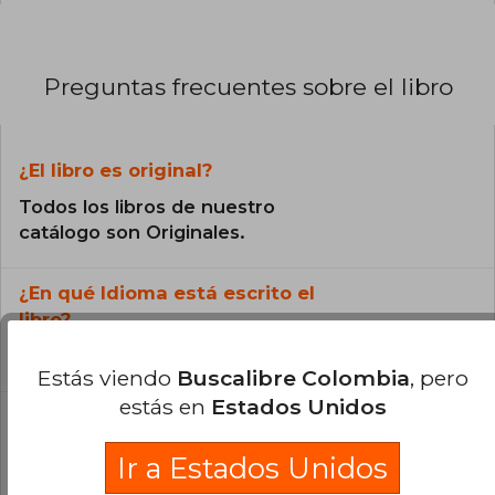
Preguntas frecuentes sobre el libro
¿El libro es original?
Todos los libros de nuestro
catálogo son Originales.
¿En qué Idioma está escrito el
libro?
El libro está escrito en Inglés.
Estás viendo
Buscalibre Colombia
, pero
estás en
Estados Unidos
¿Cuál es la encuadernación de este libro?
Ir a Estados Unidos
La encuadernación de esta edición es Tapa
Dura.