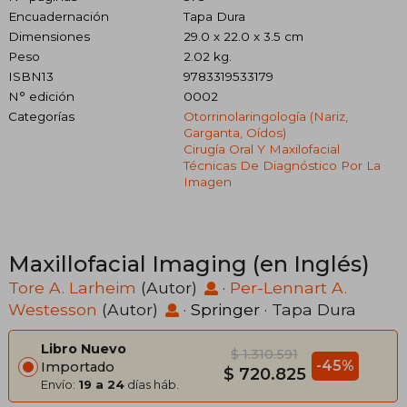
Encuadernación
Tapa Dura
Dimensiones
29.0 x 22.0 x 3.5 cm
Peso
2.02 kg.
ISBN13
9783319533179
N° edición
0002
Categorías
Otorrinolaringología (nariz,
Garganta, Oídos)
Cirugía Oral Y Maxilofacial
Técnicas De Diagnóstico Por La
Imagen
Maxillofacial Imaging (en Inglés)
Tore A. Larheim
(Autor)
·
Per-Lennart A.
Westesson
(Autor)
·
Springer
· Tapa Dura
Libro Nuevo
$ 1.310.591
-45%
Importado
$ 720.825
Envío:
19 a 24
días háb.