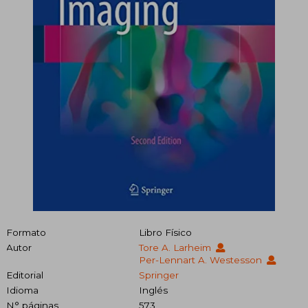
Formato
Libro Físico
Autor
Tore A. Larheim
Per-Lennart A. Westesson
Editorial
Springer
Idioma
Inglés
N° páginas
573