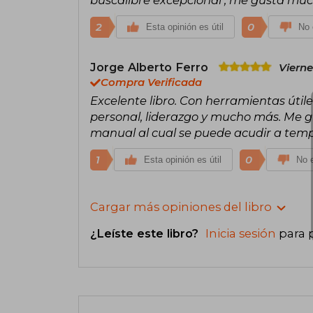
2
0
Esta opinión es útil
No 
Jorge Alberto Ferro
Vierne
Compra Verificada
Excelente libro. Con herramientas útil
personal, liderazgo y mucho más. Me gu
manual al cual se puede acudir a tem
1
0
Esta opinión es útil
No e
Cargar más opiniones del libro
¿Leíste este libro?
Inicia sesión
para 