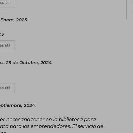
es útil
referencia imprescindible para quie
efectiva.
 Enero, 2025
as
es útil
es 29 de Octubre, 2024
es útil
eptiembre, 2024
leer necesario tener en la biblioteca para
a para los emprendedores. El servicio de
cho