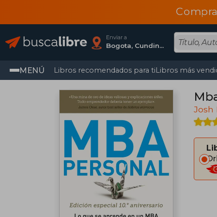
Compra
Enviar a
Bogota, Cundinamarca
MENÚ
Libros recomendados para ti
Libros más vendi
Mba
Josh
Li
Or