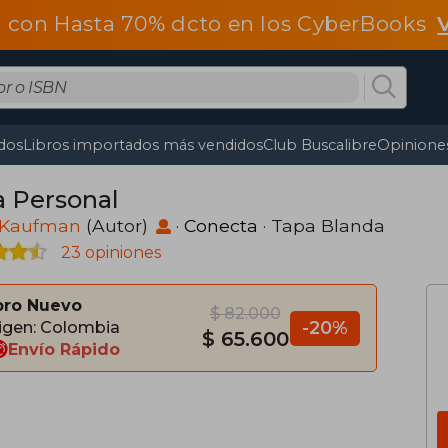
 con Hasta 70% dcto en los CyberBooks
dos
Libros importados más vendidos
Club Buscalibre
Opiniones
 Personal
 Kaufman
(Autor)
·
Conecta
· Tapa Blanda
23 opiniones
bro Nuevo
$ 82.000
-20%
igen: Colombia
$ 65.600
Envío Rápido