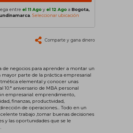
lega entre
el 11 Ago
y
el 12 Ago
a
Bogota,
undinamarca
.
Seleccionar ubicación
Comparte y gana dinero
la de negocios para aprender a montar un
La mayor parte de la práctica empresarial
tmética elemental y conocer unas
al 10.° aniversario de MBA personal
tión empresarial: emprendimiento,
dad, finanzas, productividad,
y dirección de operaciones... Todo en un
excelente trabajo ,tomar buenas decisiones
 y las oportunidades que se le
.