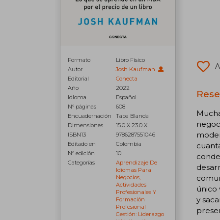
Formato
Libro Físico
A
Autor
Josh Kaufman
Editorial
Conecta
Año
2022
Rese
Idioma
Español
N° páginas
608
Mucha
Encuadernación
Tapa Blanda
negoci
Dimensiones
15.0 X 23.0 X
moder
ISBN13
9786287551046
Editado en
Colombia
cuanta
N° edición
10
conden
Categorías
Aprendizaje De
desarr
Idiomas Para
comuni
Negocios,
Actividades
único 
Profesionales Y
y saca
Formación
Profesional
presen
Gestión: Liderazgo