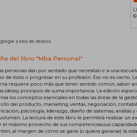
L
C
gregar a lista de deseos
ña del libro "Mba Personal"
s personas dan por sentado que necesitan ir a una escue
o de éxito o progresar en su profesión. Eso no es cierto. 
na requiere poco más que tener sentido común, saber ari
s ideasy principios de suma importancia. La edición especi
sa los conceptos esenciales en todas las áreas de la ges
ollo del producto, marketing, ventas, negociación, contabili
cación, psicología, liderazgo, diseño de sistemas, análisis 
volumen. La lectura de este libro le permitirá realizar un 
r el máximo provecho de sus competencias,sus capacidades
ten, al margen de cómo se gane (o quiera ganarse) la vida