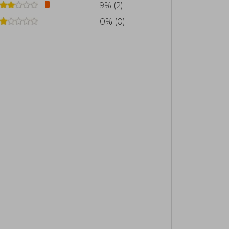
9% (2)
nes buscan aprender de forma ágil y
0% (0)