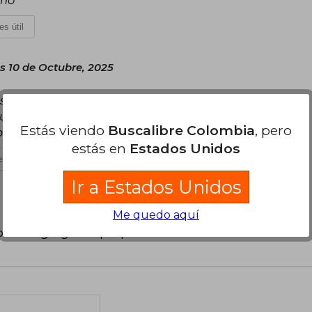
es útil
s 10 de Octubre, 2025
es para los negocios, la empresa, la economía
sta la intención del autor de ofrecerlo como un
Estás viendo
Buscalibre Colombia
, pero
poralmente.
estás en
Estados Unidos
s útil
Ir a Estados Unidos
Me quedo aquí
poder agregar tu propia evaluación
.