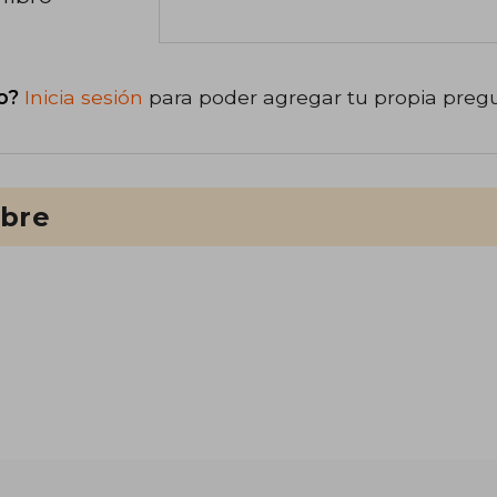
o?
Inicia sesión
para poder agregar tu propia preg
ibre