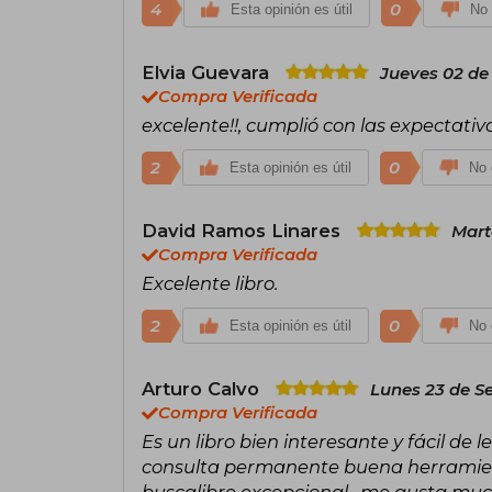
4
0
Esta opinión es útil
No 
Elvia Guevara
Jueves 02 de
Compra Verificada
excelente!!, cumplió con las expectativ
2
0
Esta opinión es útil
No 
David Ramos Linares
Mart
Compra Verificada
Excelente libro.
2
0
Esta opinión es útil
No 
Arturo Calvo
Lunes 23 de S
Compra Verificada
Es un libro bien interesante y fácil de 
consulta permanente buena herramient
buscalibre excepcional , me gusta mu