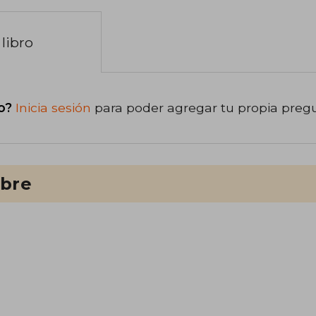
libro
o?
Inicia sesión
para poder agregar tu propia preg
ibre