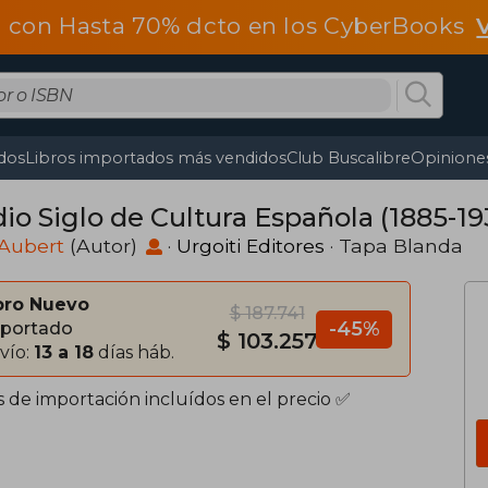
 con Hasta 70% dcto en los CyberBooks
dos
Libros importados más vendidos
Club Buscalibre
Opiniones
io Siglo de Cultura Española (1885-19
 Aubert
(Autor)
·
Urgoiti Editores
· Tapa Blanda
bro Nuevo
$ 187.741
-45%
portado
$ 103.257
vío:
13 a 18
días háb.
s de importación incluídos en el precio ✅