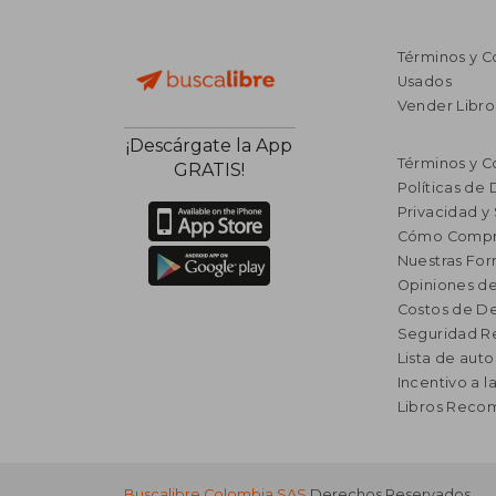
Términos y C
Usados
Vender Libro
¡Descárgate la App
Términos y C
GRATIS!
Políticas de
Privacidad y
Cómo Compr
Nuestras Fo
Opiniones de
Costos de D
Seguridad R
Lista de auto
Incentivo a l
Libros Rec
Buscalibre Colombia SAS
Derechos Reservados.