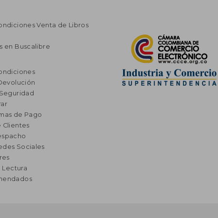
ondiciones Venta de Libros
s en Buscalibre
ondiciones
 Devolución
 Seguridad
ar
rmas de Pago
 Clientes
espacho
edes Sociales
res
a Lectura
omendados