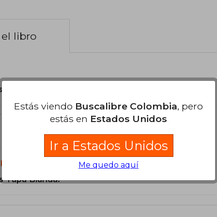
el libro
son Originales.
Estás viendo
Buscalibre Colombia
, pero
?
estás en
Estados Unidos
Ir a Estados Unidos
libro?
Me quedo aquí
s Tapa Blanda.