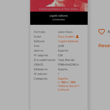
A
Formato
Libro Físico
Autor
Paul Aubert
Editorial
Urgoiti Editores
Rese
Año
2018
Idioma
Español
.
N° páginas
528
Encuadernación
Tapa Blanda
ISBN13
9788494629624
Editado en
España
N° edición
1
Categorías
España
C. 1880-C. 1889
Historia Social Y
Cultural