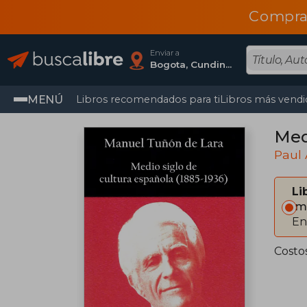
Compra
Enviar a
Bogota, Cundinamarca
MENÚ
Libros recomendados para ti
Libros más vendi
Med
Paul
Li
Im
En
Costo