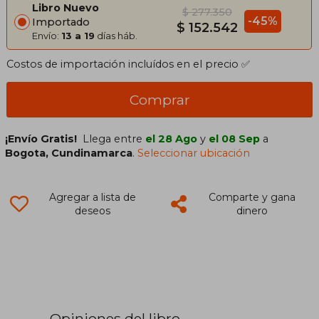
Libro Nuevo
$ 277.350
-45%
Importado
$ 152.542
Envío:
13 a 19
días háb.
Costos de importación incluídos en el precio ✅
Comprar
¡Envío Gratis!
Llega entre
el 28 Ago
y
el 08 Sep
a
Bogota, Cundinamarca
.
Seleccionar ubicación
Agregar a lista de
Comparte y gana
deseos
dinero
Opiniones del libro