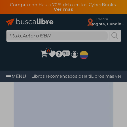
Compra con Hasta 70% dcto en los CyberBooks
Ver más
Enviar a
Bogota, Cundinamarca
0
MENÚ
Libros recomendados para ti
Libros más vendi