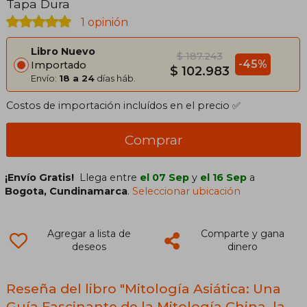
Tapa Dura
1 opinión
Libro Nuevo
$ 187.243
-45%
Importado
$ 102.983
Envío:
18 a 24
días háb.
Costos de importación incluídos en el precio ✅
Comprar
¡Envío Gratis!
Llega entre
el 07 Sep
y
el 16 Sep
a
Bogota, Cundinamarca
.
Seleccionar ubicación
Agregar a lista de
Comparte y gana
deseos
dinero
Reseña del libro "Mitología Asiática: Una
Guía Fascinante de la Mitología China, la