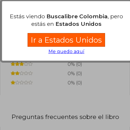
0
0
Esta opinión es útil
No es útil
Estás viendo
Buscalibre Colombia
, pero
estás en
Estados Unidos
¿Leíste este libro?
Inicia sesión
para poder
agregar tu propia evaluación
.
Ir a Estados Unidos
100% (1)
Me quedo aquí
0% (0)
0% (0)
0% (0)
0% (0)
Preguntas frecuentes sobre el libro