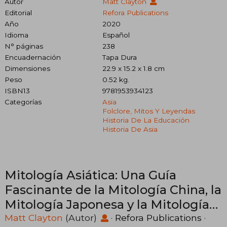
Autor
Matt Clayton
Editorial
Refora Publications
Año
2020
Idioma
Español
N° páginas
238
Encuadernación
Tapa Dura
Dimensiones
22.9 x 15.2 x 1.8 cm
Peso
0.52 kg.
ISBN13
9781953934123
Categorías
Asia
Folclore, Mitos Y Leyendas
Historia De La Educación
Historia De Asia
Mitología Asiática: Una Guía
Fascinante de la Mitología China, la
Mitología Japonesa y la Mitología
Hindú
Matt Clayton
(Autor)
·
Refora Publications
·