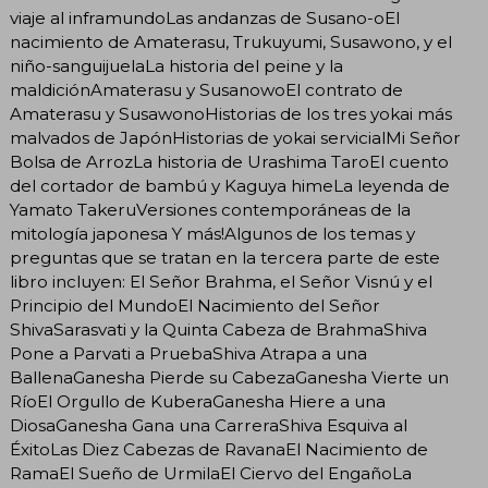
viaje al inframundoLas andanzas de Susano-oEl
nacimiento de Amaterasu, Trukuyumi, Susawono, y el
niño-sanguijuelaLa historia del peine y la
maldiciónAmaterasu y SusanowoEl contrato de
Amaterasu y SusawonoHistorias de los tres yokai más
malvados de JapónHistorias de yokai servicialMi Señor
Bolsa de ArrozLa historia de Urashima TaroEl cuento
del cortador de bambú y Kaguya himeLa leyenda de
Yamato TakeruVersiones contemporáneas de la
mitología japonesa Y más!Algunos de los temas y
preguntas que se tratan en la tercera parte de este
libro incluyen: El Señor Brahma, el Señor Visnú y el
Principio del MundoEl Nacimiento del Señor
ShivaSarasvati y la Quinta Cabeza de BrahmaShiva
Pone a Parvati a PruebaShiva Atrapa a una
BallenaGanesha Pierde su CabezaGanesha Vierte un
RíoEl Orgullo de KuberaGanesha Hiere a una
DiosaGanesha Gana una CarreraShiva Esquiva al
ÉxitoLas Diez Cabezas de RavanaEl Nacimiento de
RamaEl Sueño de UrmilaEl Ciervo del EngañoLa