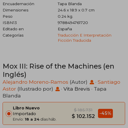
Encuadernación
Tapa Blanda
Dimensiones
24.6 x 18.9 x 0.7 cm
Peso
0.24 kg.
ISBN13
9788494761720
Editado en
España
Categorías
Traducción E Interpretación
Ficción Traducida
Mox III: Rise of the Machines (en
Inglés)
Alejandro Moreno-Ramos
(Autor)
·
Santiago
Astor
(Ilustrado por)
·
Vita Brevis
· Tapa
Blanda
Libro Nuevo
$ 185.731
-45%
Importado
$ 102.152
Envío:
18 a 24
días háb.