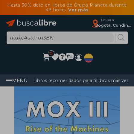
Hasta 30% dcto en libros de Grupo Planeta durante
48 horas
Ver más
Enviar a
Bogota, Cundinamarca
0
MENÚ
Libros recomendados para ti
Libros más vendi