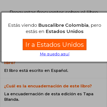
Preguntas frecuentes sobre el libro
Estás viendo
Buscalibre Colombia
, pero
¿El libro es original?
estás en
Estados Unidos
Todos los libros de nuestro
Ir a Estados Unidos
catálogo son Originales.
Me quedo aquí
¿En qué Idioma está escrito el
libro?
El libro está escrito en Español.
¿Cuál es la encuadernación de este libro?
La encuadernación de esta edición es Tapa
Blanda.