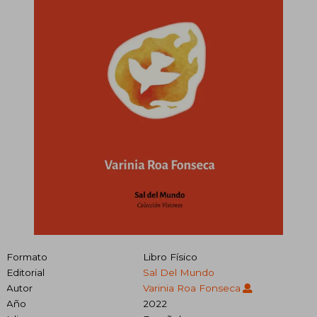
Formato
Libro Físico
Editorial
Sal Del Mundo
Autor
Varinia Roa Fonseca
Año
2022