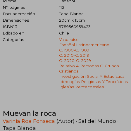
Idioma
Español
N° páginas
112
Encuadernación
Tapa Blanda
Dimensiones
20cm x 15cm
ISBN13
9789560959423
Editado en
Chile
Categorías
Valparaíso
Español Latinoamericano
C. 1900-C. 1909
C. 2010-C. 2019
C. 2020-C. 2029
Relativo A Personas O Grupos
Cristianos
Investigación Social Y Estadística
Ideologías Religiosas Y Teocráticas
Iglesias Pentecostales
Muevan la roca
Varinia Roa Fonseca
(Autor) ·
Sal del Mundo
·
Tapa Blanda