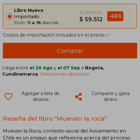
Libro Nuevo
$ 108.203
-45%
Importado
$ 59.512
Envío:
11 a 18
días háb.
Costos de importación incluídos en el precio ✅
Comprar
Llega entre
el 26 Ago
y
el 07 Sep
a
Bogota,
Cundinamarca
.
Seleccionar ubicación
Agregar a lista de
Comparte y gana
deseos
dinero
Reseña del libro "Muevan la roca"
Muevan la Roca, contexto social del Avivamiento en
Chile es un ensayo que reflexiona acerca del proceso