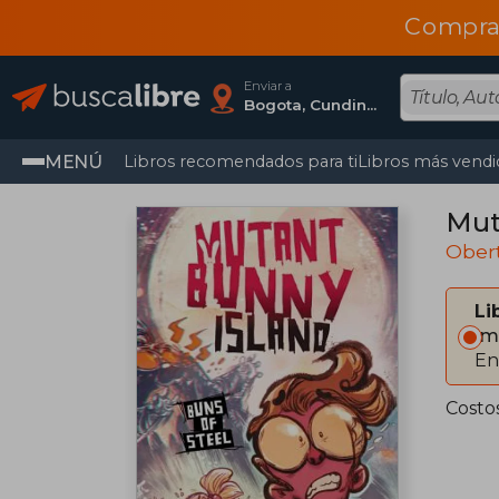
Compra
Enviar a
Bogota, Cundinamarca
MENÚ
Libros recomendados para ti
Libros más vendi
Mut
Ober
Li
Im
En
Costo