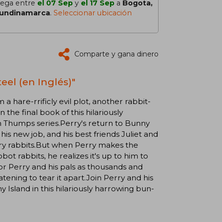
lega entre
el 07 Sep
y
el 17 Sep
a
Bogota,
undinamarca
.
Seleccionar ubicación
Comparte y gana dinero
eel (en Inglés)"
hare-rrificly evil plot, another rabbit-
 the final book of this hilariously
en Thumps series.Perry's return to Bunny
t his new job, and his best friends Juliet and
ngry rabbits.But when Perry makes the
ot rabbits, he realizes it's up to him to
for Perry and his pals as thousands and
tening to tear it apart.Join Perry and his
y Island in this hilariously harrowing bun-