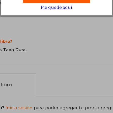
son Originales.
Me quedo aquí
?
libro?
s Tapa Dura.
libro
o?
Inicia sesión
para poder agregar tu propia preg