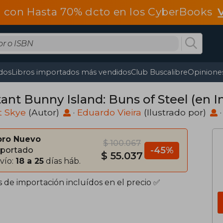
 con Hasta 70% dcto en los CyberBooks
dos
Libros importados más vendidos
Club Buscalibre
Opiniones
ant Bunny Island: Buns of Steel (en I
t Skye
(Autor)
·
Eduardo Vieira
(Ilustrado por)
bro Nuevo
$ 100.067
-45%
portado
$ 55.037
vío:
18 a 25
días háb.
s de importación incluídos en el precio ✅