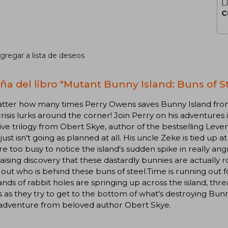
L
C
gregar a lista de deseos
ña del libro "Mutant Bunny Island: Buns of St
ter how many times Perry Owens saves Bunny Island from a 
 crisis lurks around the corner! Join Perry on his adventures in
ive trilogy from Obert Skye, author of the bestselling Lev
 just isn't going as planned at all. His uncle Zeke is tied up a
re too busy to notice the island's sudden spike in really a
aising discovery that these dastardly bunnies are actually rob
 out who is behind these buns of steel.Time is running out 
nds of rabbit holes are springing up across the island, threa
s as they try to get to the bottom of what's destroying Bunn
 adventure from beloved author Obert Skye.