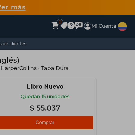
Ver más
0
Mi Cuenta
 de clientes
nglés)
·
HarperCollins
· Tapa Dura
Libro Nuevo
Quedan 15 unidades
$ 55.037
Comprar