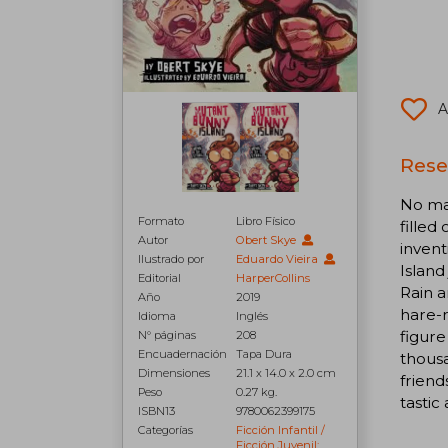
A
Rese
No mat
Formato
Libro Físico
filled
Autor
Obert Skye
invent
Ilustrado por
Eduardo Vieira
Island
Editorial
HarperCollins
Rain a
Año
2019
hare-r
Idioma
Inglés
figure
N° páginas
208
Encuadernación
Tapa Dura
thousa
Dimensiones
21.1 x 14.0 x 2.0 cm
friend
Peso
0.27 kg.
tastic
ISBN13
9780062399175
Categorías
Ficción Infantil /
Ficción Juvenil: