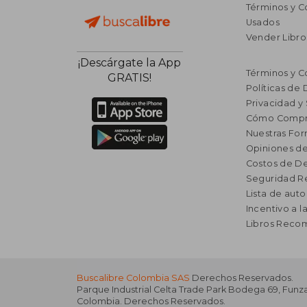
Términos y C
Usados
Vender Libro
¡Descárgate la App
Términos y C
GRATIS!
Políticas de
Privacidad y
Cómo Compr
Nuestras Fo
Opiniones de
Costos de D
Seguridad R
Lista de auto
Incentivo a l
Libros Rec
Buscalibre Colombia SAS
Derechos Reservados.
Parque Industrial Celta Trade Park Bodega 69
,
Funz
Colombia
. Derechos Reservados.