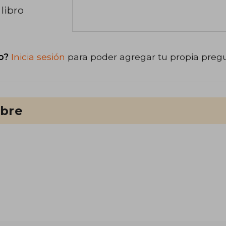
libro
o?
Inicia sesión
para poder agregar tu propia preg
ibre