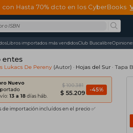
 con Hasta 70% dcto en los CyberBooks
dos
Libros importados más vendidos
Club Buscalibre
Opiniones
 entes
os Lukacs De Pereny
(Autor) ·
Hojas del Sur
· Tapa 
bro Nuevo
$ 100.381
-45%
portado
$ 55.209
vío:
13 a 18
días háb.
s de importación incluídos en el precio ✅