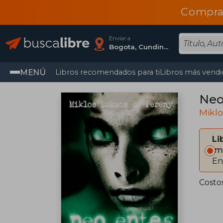
Compra
Enviar a
Bogota, Cundinamarca
MENÚ
Libros recomendados para ti
Libros más vendi
Neo
Mikl
Li
Im
En
Costo