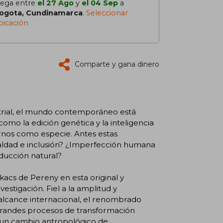
lega entre
el 27 Ago
y
el 04 Sep
a
ogota, Cundinamarca
.
Seleccionar
bicación
Comparte y gana dinero
strial, el mundo contemporáneo está
mo la edición genética y la inteligencia
arnos como especie. Antes estas
aldad e inclusión? ¿Imperfección humana
ducción natural?
kacs de Pereny en esta original y
vestigación. Fiel a la amplitud y
alcance internacional, el renombrado
randes procesos de transformación
n un cambio antropológico de