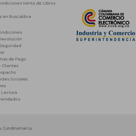
ondiciones Venta de Libros
s en Buscalibre
ondiciones
 Devolución
 Seguridad
ar
rmas de Pago
 Clientes
espacho
edes Sociales
res
a Lectura
omendados
a
,
Cundinamarca
,