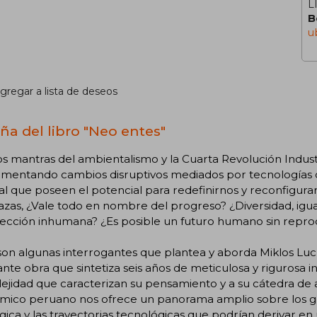
L
B
u
gregar a lista de deseos
ña del libro "Neo entes"
os mantras del ambientalismo y la Cuarta Revolución Indu
mentando cambios disruptivos mediados por tecnologías co
cial que poseen el potencial para redefinirnos y reconfigur
zas, ¿Vale todo en nombre del progreso? ¿Diversidad, igu
fección inhumana? ¿Es posible un futuro humano sin repro
son algunas interrogantes que plantea y aborda Miklos Luc
ante obra que sintetiza seis años de meticulosa y rigurosa in
jidad que caracterizan su pensamiento y a su cátedra de 
mico peruano nos ofrece un panorama amplio sobre los g
gica y las trayectorias tecnológicas que podrían derivar e