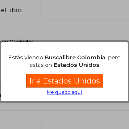
el libro
son Originales.
Estás viendo
Buscalibre Colombia
, pero
?
estás en
Estados Unidos
Ir a Estados Unidos
libro?
Me quedo aquí
s Tapa Blanda.