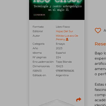
Formato
Libro Físico
A
Editorial
Hojas Del Sur
Autor
Miklos Lukacs De
Pereny
Rese
Categoría
Ensayo
Año
2023
Bajo l
Idioma
Español
N° páginas
224
experi
Encuadernación
Tapa Blanda
artifi
Dimensiones
15X23
amena
ISBN13
9789878916606
o per
Editado en
Argentina
Estas 
fascin
comple
acadé
ideoló