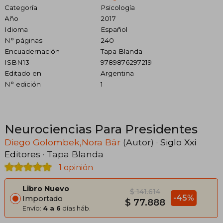
Categoría
Psicología
Año
2017
Idioma
Español
N° páginas
240
Encuadernación
Tapa Blanda
ISBN13
9789876297219
Editado en
Argentina
N° edición
1
Neurociencias Para Presidentes
Diego Golombek,Nora Bär
(Autor) ·
Siglo Xxi
Editores
· Tapa Blanda
1 opinión
Libro Nuevo
$ 141.614
-45%
Importado
$ 77.888
Envío:
4 a 6
días háb.