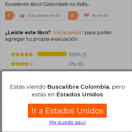
Excelente libro! Golombek no falla...
1
0
Esta opinión es útil
No es útil
¿Leíste este libro?
Inicia sesión
para poder
agregar tu propia evaluación
.
100% (1)
0% (0)
0% (0)
0% (0)
Estás viendo
Buscalibre Colombia
, pero
0% (0)
estás en
Estados Unidos
Ir a Estados Unidos
Me quedo aquí
Preguntas frecuentes sobre el libro