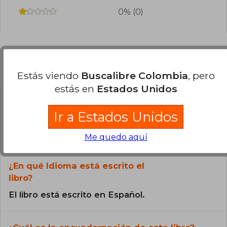
0% (0)
Preguntas frecuentes sobre el libro
Estás viendo
Buscalibre Colombia
, pero
estás en
Estados Unidos
¿El libro es original?
Ir a Estados Unidos
Todos los libros de nuestro
Me quedo aquí
catálogo son Originales.
¿En qué Idioma está escrito el
libro?
El libro está escrito en Español.