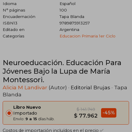
Idioma
Español
N° páginas
100
Encuadernación
Tapa Blanda
ISBN13
9789875913257
Editado en
Argentina
Categorías
Educacion Primaria 1er Ciclo
Neuroeducación. Educación Para
Jóvenes Bajo la Lupa de María
Montessori.
Alicia M Landivar
(Autor) ·
Editorial Brujas
· Tapa
Blanda
Libro Nuevo
$ 141.749
-45%
Importado
$ 77.962
Envío:
9 a 15
días háb.
Costos de importación incluídos en el precio ✅