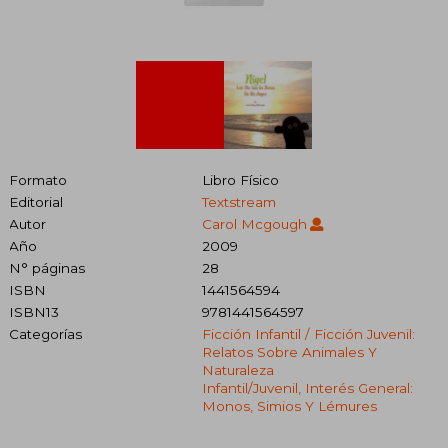
Formato
Libro Físico
Editorial
Textstream
Autor
Carol Mcgough
Año
2009
N° páginas
28
ISBN
1441564594
ISBN13
9781441564597
Categorías
Ficción Infantil / Ficción Juvenil:
Relatos Sobre Animales Y
Naturaleza
Infantil/juvenil, Interés General:
Monos, Simios Y Lémures