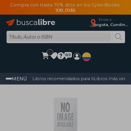
Compra con Hasta 70% dcto en los CyberBooks
Ver más
Enviar a
Bogota, Cundinamarca
0
MENÚ
Libros recomendados para ti
Libros más vendi