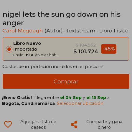
nigel lets the sun go down on his
anger
Carol Mcgough
(Autor) ·
textstream
· Libro Físico
Libro Nuevo
$ 184.952
-45%
Importado
$ 101.724
Envío:
19 a 25
días háb.
Costos de importación incluídos en el precio ✅
Comprar
¡Envío Gratis!
Llega entre
el 04 Sep
y
el 15 Sep
a
Bogota, Cundinamarca
.
Seleccionar ubicación
Agregar a lista de
Comparte y gana
deseos
dinero