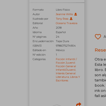
Formato
Libro Físico
Autor
Jeanne Willis
Ilustrado por
Tony Ross
Editorial
Oceano Travesia
Año
2018
Idioma
Español
A
N° páginas
24
Encuadernación
Tapa Dura
ISBN13
9786075274904
Rese
Editado en
México
N° edición
1
Otra e
Categorías
Ficción Infantil /
Ficción Juvenil:
Esta l
Ficción General
libro.
Infantil/juvenil,
Interés General:
son al
Literatura, Libros Y
tambié
Escritores
book. 
ink on
fall as