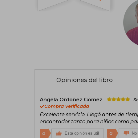
Opiniones del libro
Angela Ordoñez Gómez
S
Compra Verificada
Excelente servicio. Llegó antes de tie
encantador tanto para niños como pa
0
0
Esta opinión es útil
No 