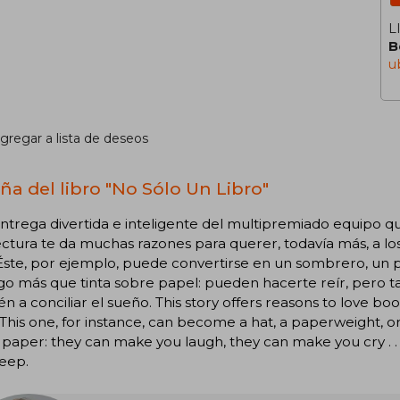
L
B
u
gregar a lista de deseos
ña del libro "No Sólo Un Libro"
ntrega divertida e inteligente del multipremiado equipo q
ectura te da muchas razones para querer, todavía más, a los
 Éste, por ejemplo, puede convertirse en un sombrero, un pi
go más que tinta sobre papel: pueden hacerte reír, pero tam
n a conciliar el sueño. This story offers reasons to love bo
This one, for instance, can become a hat, a paperweight, o
 paper: they can make you laugh, they can make you cry . 
leep.