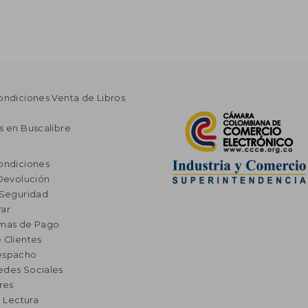
ondiciones Venta de Libros
s en Buscalibre
ondiciones
 Devolución
 Seguridad
ar
rmas de Pago
 Clientes
espacho
edes Sociales
res
a Lectura