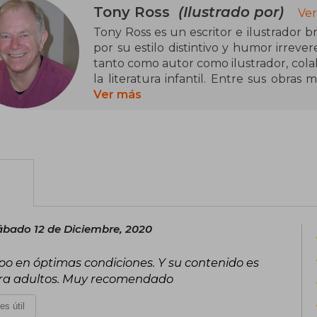
Tony Ross
(Ilustrado por)
Ver
Tony Ross es un escritor e ilustrador bri
por su estilo distintivo y humor irreve
tanto como autor como ilustrador, col
la literatura infantil. Entre sus obras
pequeña princesa, iniciada con ¡Quiero 
Ver más
televisión.
También ha ilustrado libros como Horri
pequeño Nicolás (en sus ediciones britá
My Potty! (1986) y Dr. Xargle’s Boo
ampliamente reconocido y sus ilustr
historias que siguen cautivando a niño
ábado 12 de Diciembre, 2020
mpo en óptimas condiciones. Y su contenido es
ra adultos. Muy recomendado
es útil