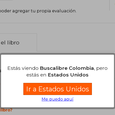
poder agregar tu propia evaluación
.
el libro
Estás viendo
Buscalibre Colombia
, pero
son Originales.
estás en
Estados Unidos
?
Ir a Estados Unidos
Me quedo aquí
libro?