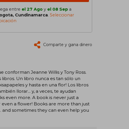
lega entre
el 27 Ago
y
el 08 Sep
a
ogota, Cundinamarca
.
Seleccionar
bicación
Comparte y gana dinero
ue conforman Jeanne Willis y Tony Ross.
 libros. Un libro nunca es tan sólo un
sapapeles y hasta en una flor! Los libros
bién llorar... y, a veces, te ayudan
oks even more. A book is never just a
r even a flower! Books are more than just
. . and sometimes they can even help you