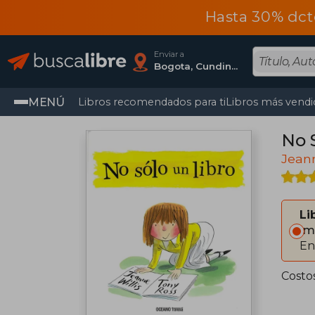
Hasta 30% dct
Enviar a
Bogota, Cundinamarca
MENÚ
Libros recomendados para ti
Libros más vendi
No 
Jeann
Li
Im
En
Costo