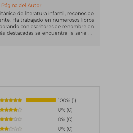
 Página del Autor
tánico de literatura infantil, reconocido
rente. Ha trabajado en numerosos libros
aborando con escritores de renombre en
 más destacadas se encuentra la serie La
mi gorro! (1986), que ha sido adaptada a
d Henry (1994) de Francesca Simon y El
nicas). Como autor, ha publicado I Want
k of Earthlets (1988). Su trabajo es
aciones han dado vida a innumerables
s de todo el mundo.
100% (1)
0% (0)
0% (0)
0% (0)