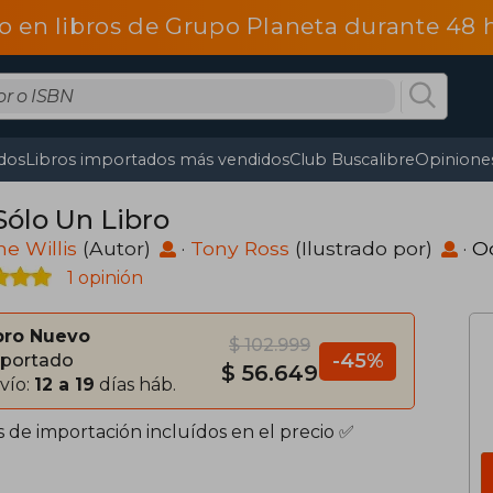
o en libros de Grupo Planeta durante 48
dos
Libros importados más vendidos
Club Buscalibre
Opiniones
Sólo Un Libro
e Willis
(Autor)
·
Tony Ross
(Ilustrado por)
·
O
1 opinión
bro Nuevo
$ 102.999
-45%
portado
$ 56.649
vío:
12 a 19
días háb.
s de importación incluídos en el precio ✅