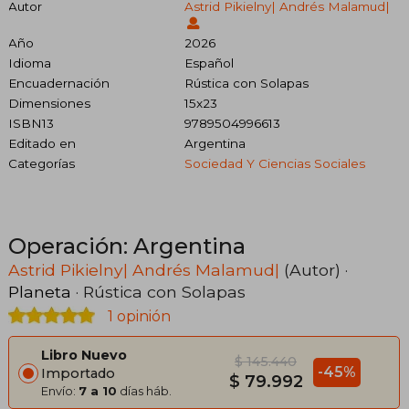
Autor
Astrid Pikielny| Andrés Malamud|
Año
2026
Idioma
Español
Encuadernación
Rústica con Solapas
Dimensiones
15x23
ISBN13
9789504996613
Editado en
Argentina
Categorías
Sociedad Y Ciencias Sociales
Operación: Argentina
Astrid Pikielny| Andrés Malamud|
(Autor) ·
Planeta
· Rústica con Solapas
1 opinión
Libro Nuevo
$ 145.440
-45%
Importado
$ 79.992
Envío:
7 a 10
días háb.