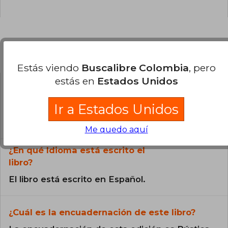
Preguntas frecuentes sobre el libro
Estás viendo
Buscalibre Colombia
, pero
estás en
Estados Unidos
¿El libro es original?
Ir a Estados Unidos
Todos los libros de nuestro
catálogo son Originales.
Me quedo aquí
¿En qué Idioma está escrito el
libro?
El libro está escrito en Español.
¿Cuál es la encuadernación de este libro?