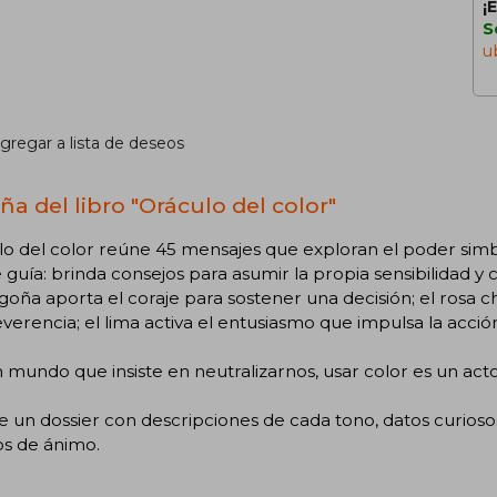
¡
S
u
gregar a lista de deseos
ña del libro "Oráculo del color"
o del color reúne 45 mensajes que exploran el poder simbó
 guía: brinda consejos para asumir la propia sensibilidad y 
goña aporta el coraje para sostener una decisión; el rosa 
everencia; el lima activa el entusiasmo que impulsa la acció
 mundo que insiste en neutralizarnos, usar color es un acto 
e un dossier con descripciones de cada tono, datos curioso
os de ánimo.