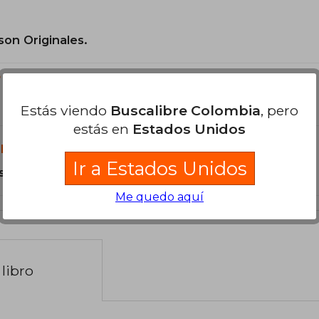
son Originales.
?
Estás viendo
Buscalibre Colombia
, pero
estás en
Estados Unidos
libro?
Ir a Estados Unidos
s Tapa Dura.
Me quedo aquí
libro