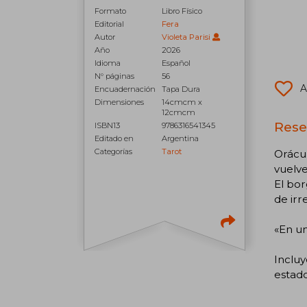
Formato
Libro Físico
Editorial
Fera
Autor
Violeta Parisi
Año
2026
Idioma
Español
N° páginas
56
A
Encuadernación
Tapa Dura
Dimensiones
14cmcm x
12cmcm
Rese
ISBN13
9786316541345
Editado en
Argentina
Categorías
Tarot
Orácul
vuelve
El bor
de irr
«En un
Incluy
estad