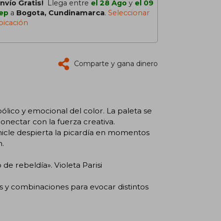
Envío Gratis!
Llega entre
el 28 Ago
y
el 09
ep
a
Bogota, Cundinamarca
.
Seleccionar
bicación
Comparte y gana dinero
lico y emocional del color. La paleta se
conectar con la fuerza creativa.
chicle despierta la picardía en momentos
n.
de rebeldía». Violeta Parisi
s y combinaciones para evocar distintos