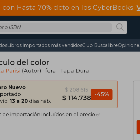
 con Hasta 70% dcto en los CyberBooks
dos
Libros importados más vendidos
Club Buscalibre
Opiniones
culo del color
ta Parisi
(Autor) ·
fera
· Tapa Dura
bro Nuevo
$ 208.615
-45%
portado
$ 114.738
vío:
13 a 20
días háb.
s de importación incluídos en el precio ✅