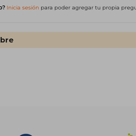
o?
Inicia sesión
para poder agregar tu propia preg
ibre