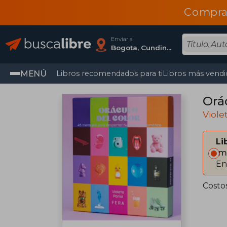
Compra
Enviar a
Bogota, Cundinamarca
MENÚ
Libros recomendados para ti
Libros más vendi
Orá
Viole
Li
Im
En
Costo