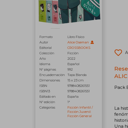
Formato
Libro Físico
Autor
Alice Oseman
Editorial
CROSSBOOKS
A
Colección
Ficción
Año
2022
Idioma
Español
Reseñ
N° páginas
992
ALIC
Encuadernación
Tapa Blanda
Dimensiones
15 x 23 cm
ISBN
9788408261551
Pack E
ISBN13
9788408261551
Editado en
España
N° edición
1ª
Categorías
Ficción Infantil /
La his
Ficción Juvenil:
fenóm
Ficción General
histor
Una hi