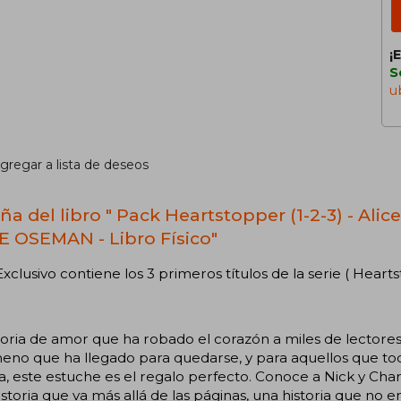
¡
S
u
gregar a lista de deseos
a del libro " Pack Heartstopper (1-2-3) - Alic
E OSEMAN - Libro Físico"
xclusivo contiene los 3 primeros títulos de la serie ( Heartsto
toria de amor que ha robado el corazón a miles de lectores
eno que ha llegado para quedarse, y para aquellos que to
ia, este estuche es el regalo perfecto. Conoce a Nick y Charl
storia que va más allá de las páginas, una historia que no 