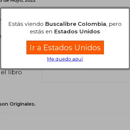
5 de Mayo, 2022
es útil
Estás viendo
Buscalibre Colombia
, pero
estás en
Estados Unidos
poder agregar tu propia evaluación
.
Ir a Estados Unidos
Me quedo aquí
el libro
son Originales.
?