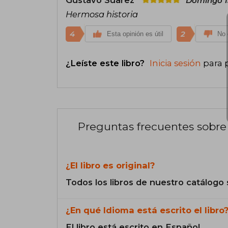
Gustavo Suarez
Domingo 1
Hermosa historia
4
2
Esta opinión es útil
No 
¿Leíste este libro?
Inicia sesión
para 
Preguntas frecuentes sobre 
¿El libro es original?
Todos los libros de nuestro catálogo 
¿En qué Idioma está escrito el libro
El libro está escrito en Español.