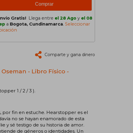
Comprar
Envío Gratis!
Llega entre
el 28 Ago
y
el 08
ep
a
Bogota, Cundinamarca
.
Seleccionar
bicación
Comparte y gana dinero
e Oseman - Libro Físico -
pper 1 / 2 / 3 ).
, por fin en estuche. Hearstopper es el
davía no se hayan enamorado de esta
ie y sé testigo de su historia de amor.
entiende de géneros o identidades. Un