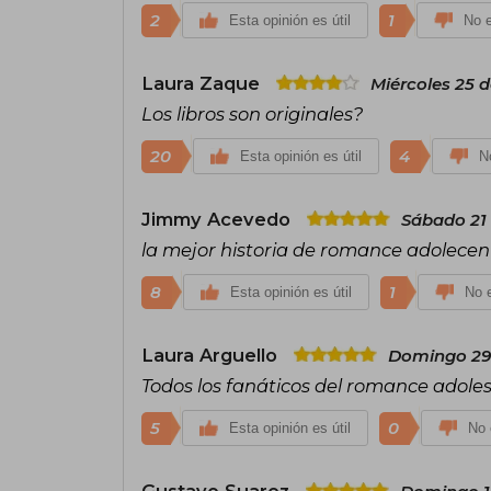
2
1
Esta opinión es útil
No e
Laura Zaque
Miércoles 25 
Los libros son originales?
20
4
Esta opinión es útil
No
Jimmy Acevedo
Sábado 21
la mejor historia de romance adolecen
8
1
Esta opinión es útil
No e
Laura Arguello
Domingo 29 
Todos los fanáticos del romance adoles
5
0
Esta opinión es útil
No 