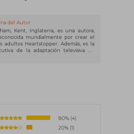
ina del Autor
am, Kent, Inglaterra, es una autora,
 reconocida mundialmente por crear el
 adultos Heartstopper. Además, es la
cutiva de la adaptación televisiva de
ado premios Emmy.
años con la novela Solitaire, publicada
as novelas contemporáneas como Radio
s, esta última bestseller del New York
o, inclusión LGBTQIA+ y tratamiento de
y premiadas en prestigiosos certámenes
ds y los Goodreads Choice Awards. Fue
80% (4)
titude e Ilustradora del Año por los
20% (1)