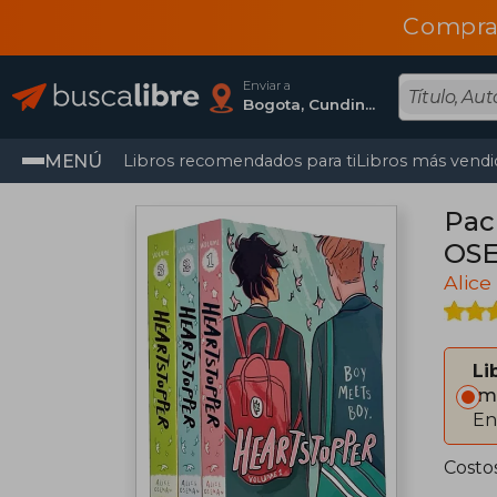
Compra
Enviar a
Bogota, Cundinamarca
MENÚ
Libros recomendados para ti
Libros más vendi
Pack
OSE
Alic
Li
Im
En
Costo