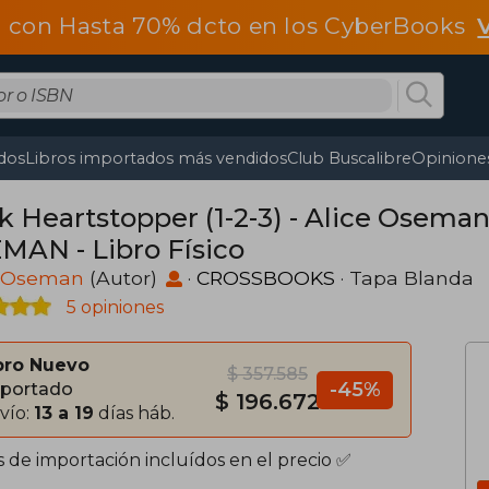
 con Hasta 70% dcto en los CyberBooks
dos
Libros importados más vendidos
Club Buscalibre
Opiniones
 Heartstopper (1-2-3) - Alice Oseman 
MAN - Libro Físico
e Oseman
(Autor)
·
CROSSBOOKS
· Tapa Blanda
5 opiniones
bro Nuevo
$ 357.585
-45%
portado
$ 196.672
vío:
13 a 19
días háb.
s de importación incluídos en el precio ✅